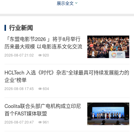
度文化旅游的品牌营销、文化创意、体验服务的年度
展示全文
最佳。
行业新闻
博鳌国际旅游奖（TC奖）的评审模型紧扣奖项设定
宗旨，即首个从品牌、营销、传播三位一体的角度综
「东盟电影节2026 」将于8月举行
历来最大规模 以电影连系文化交流
合衡量评选文化和旅游活动及传播成果与效果的奖
2026-08-07 21:02
920
项。该体系既注重案例作品的顶层设计，又注重策
略、创意、效果的配合完整性，更加科学、系统。评
HCLTech 入选《时代》杂志“全球最具可持续发展能力的
选活动遵循依法、公开、公平、公正、合理的原则，
企业”榜单
遵照全体评委审议、网络投票等严格的评选程序。
2026-08-08 17:45
604
7月16日至9月15日，2021年博鳌国际旅游奖将面向
Coolita联合头部广电机构成立印尼
首个FAST媒体联盟
全社会进行广泛征集。案例报送方可通过关注凤凰网
2026-08-07 20:47
961
旅游官方微信（账号：travel_ifeng），回复“TC奖”获
取“2021年博鳌国际旅游奖（TC
奖）推优报名表”。