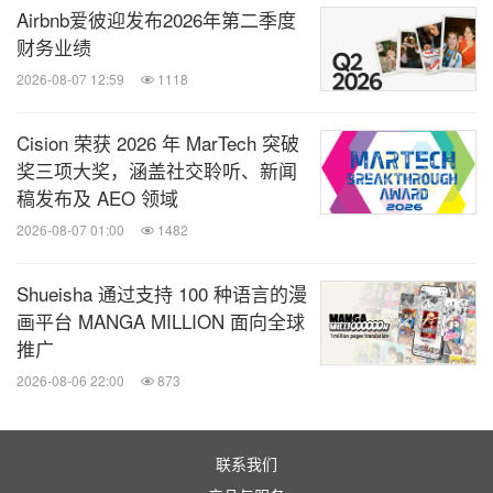
Airbnb爱彼迎发布2026年第二季度
填写报名表并发送至邮箱：博鳌国际旅游奖组委会邮
财务业绩
箱（tc_awards@ifeng.com）
2026-08-07 12:59
1118
9月16日至9月20日，通过初评小组从所有征集案例
Cision 荣获 2026 年 MarTech 突破
奖三项大奖，涵盖社交聆听、新闻
中筛选出入围案例；
稿发布及 AEO 领域
2026-08-07 01:00
1482
9月20日至10月20日，通过线上投票+评委会专家评
分的形式，通过加权获得终评案例名单；
Shueisha 通过支持 100 种语言的漫
画平台 MANGA MILLION 面向全球
10月25日，通过终评委员会线下评选，确定最终获奖
推广
名单及金奖、全场大奖名单。金奖及全场大奖须为取
2026-08-06 22:00
873
得突破性成就的、能够在业界树立典范的代表案例，
且须全场评委确认票数过2/3；
联系我们