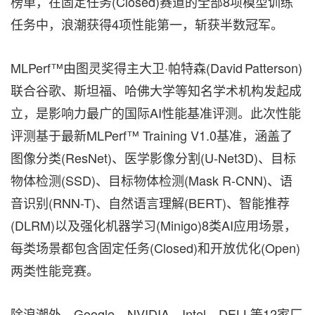
榜单，在固定任务(Closed)赛道的全部8项模型训练
任务中，浪潮获得4项性能第一，斩获半数冠军。
MLPerf™由图灵奖得主大卫
·
帕特森(David Patterson)
联合谷歌、斯坦福、哈佛大学等
知名
学术机构发起成
立，是影响力最广的国际AI性能基准评测。此次性能
评测基于最新MLPerf™ Training V1.0基准，涵盖了
图像分类(ResNet)、医学影像分割(U-Net3D)、目标
物体检测(SSD)、目标物体检测(Mask R-CNN)、语
音识别(RNN-T)、自然语言理解(BERT)、智能推荐
(DLRM)以及强化机器学习(Minigo)8类AI应用场景，
每类场景都包含固定任务(Closed)和开放优化(Open)
两类性能竞赛。
除浪潮外，Google、NVIDIA、Intel、DELL等12家厂