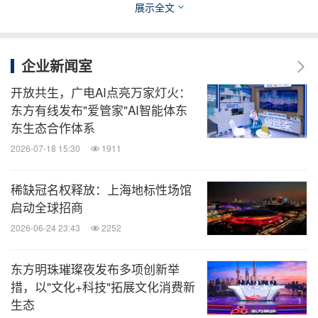
展示全文
消息来源：东方明珠
全球TMT
企业新闻室
微信公众号“全球TMT”发布全球互联网、科
开放共生，广电AI点亮万家灯火：
技、媒体、通讯企业的经营动态、财报信
东方有线发布"爱管家"AI智能体东
息、企业并购消息。扫描二维码，立即订
东生态合作体系
阅！
2026-07-18 15:30
1911
关键词：
广告/营销
教育
娱乐
电视
稀缺冠名权释放：上海地标性场馆
启动全球招商
分享到：
2026-06-24 23:43
2252
东方明珠璀璨夜发布多项创新举
措，以"文化+科技"拓展文化消费新
生态