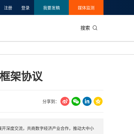
注册
登录
我要发稿
媒体监测
搜索
可持续发展
IT科技与互联网
日本
中国国际
零售业
韩国
框架协议
碳中和
娱乐时尚与艺术
新加坡
企业扩张
环境
泰国
新质生产力
健康与医疗制药
财报
农业与制
美国临床肿瘤学会(ASCO)
通信业
企业社会
旅游与酒
分享到：
世界杯
会展
中国国际
房地产建
盟展开深度交流，共商数字经济产业合作，推动大中小