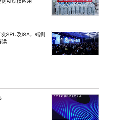
侧AI规模应用
龙首发SPU及iSA，端侧
解读
事