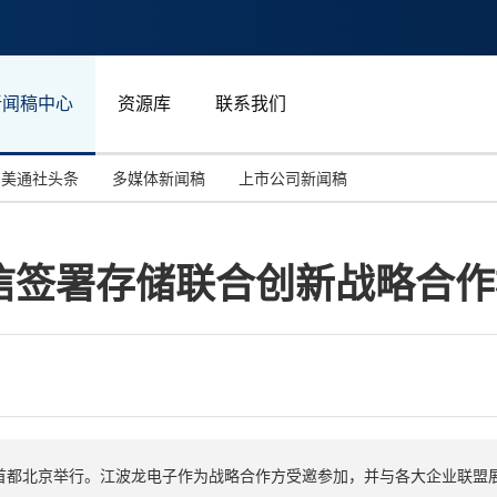
新闻稿中心
资源库
联系我们
美通社头条
多媒体新闻稿
上市公司新闻稿
国际消费电子展(CES)
汽车与交通
中国大陆
信签署存储联合创新战略合作
投资并购
能源化工与环保
马来西亚
世界移动通信大会
教育与人力资源
澳大利亚
人工智能
体育
汉诺威工业博览会
广告营销传媒
活动在首都北京举行。江波龙电子作为战略合作方受邀参加，并与各大企业联