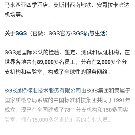
马来西亚四季酒店、莫斯科西南地铁、安哥拉卡宾达
机场等。
（官微：
SGS官方
/
SGS质慧生活
）
关于
SGS
SGS是国际公认的检验、鉴定、测试和认证机构，在
世界各地共有
多名员工，分布在
多个分
89,000
2,600
支机构和实验室，构成了全球性的服务网络。
SGS通标标准技术服务有限公司
由SGS集团和隶属于
国家质检总局系统的中国标准科技集团共同于1991年
成立，现已在全国建成了
个分支机构和
实
78
150
多间
验室，拥有
多名训练有素的专业人员。
15,000