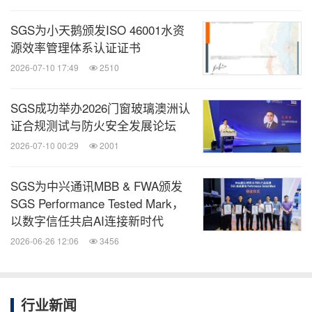
w
SGS
检测认证和培训自助式询价、
24
小时下单平台
SGS为小天鹅颁发ISO 46001水资
ww.sgsonline.com.cn
源效率管理体系认证证书
2026-07-10 17:49
2510
消息来源：SGS通标标准技术服务有限公司
相关链接：
SGS成功举办2026门窗玻璃澳洲认
https://www.sgsgroup.com.cn/
证合规测试与防火安全发展论坛
2026-07-10 00:29
2001
知消
SGS为中兴通讯MBB & FWA颁发
微信公众号“知消”发布全球消费品、零售、时
SGS Performance Tested Mark，
尚、物流行业最新动态。扫描二维码，立即
订阅！
以数字信任共启AI连接新时代
2026-06-26 12:06
3456
关键词：
建造/建筑
体育运动
分享到：
行业新闻