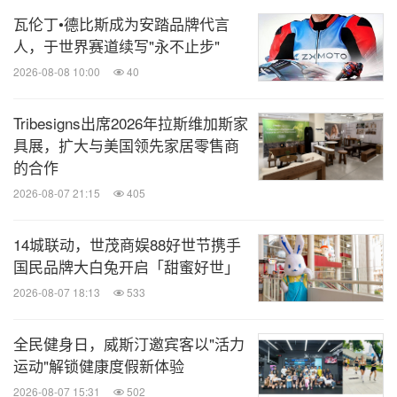
瓦伦丁•德比斯成为安踏品牌代言
人，于世界赛道续写"永不止步"
2026-08-08 10:00
40
Tribesigns出席2026年拉斯维加斯家
具展，扩大与美国领先家居零售商
的合作
2026-08-07 21:15
405
14城联动，世茂商娱88好世节携手
国民品牌大白兔开启「甜蜜好世」
2026-08-07 18:13
533
全民健身日，威斯汀邀宾客以"活力
运动"解锁健康度假新体验
2026-08-07 15:31
502