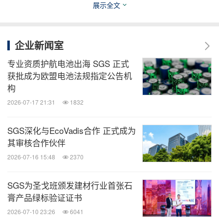
在中国，SGS的服务能力已全面覆盖到
纺织品及鞋
展示全文
类
、
玩具及婴幼儿用品
、
家居及轻工产品
、
电子电
气
、
农产食品
、
生命科学
、
化妆品及个人护理
、
石油
企业新闻室
多个行
化工
、
矿产
、
环境
、
工业
、
交通和电子商务等
专业资质护航电池出海 SGS 正式
业的供应链上下游。
获批成为欧盟电池法规指定公告机
构
SGS连续五年入选道琼斯可持续发展指数，第二年入
2026-07-17 21:31
1832
选富时社会责任指数。
2019
年，
SGS
入选福布斯全
SGS深化与EcoVadis合作 正式成为
球
2000
强，位列
1151
位，居全球第三方检测认证机
其审核合作伙伴
在中国，自2007年起SGS连续荣膺中
构
(TIC)
首位。
2026-07-16 15:48
2370
国外贸企业最受信赖的检测认证机构榜首，八年蝉联
中国100典范雇主殊荣，2018年获得亚洲最佳企业雇
SGS为圣戈班颁发建材行业首张石
主奖，2019年评选为大学生喜爱雇主。
膏产品绿标验证证书
2026-07-10 23:26
6041