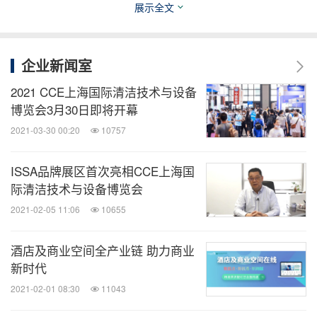
展示全文
产品运用场景
企业新闻室
更多详细资讯请添加微信号propakchina123为好友，
2021 CCE上海国际清洁技术与设备
ProPak小秘书会第一时间为您答疑！
博览会3月30日即将开幕
2021-03-30 00:20
10757
图片 -
https://photos.prnasia.com/prnh/20200818/28
88233-1-a?lang=1
ISSA品牌展区首次亮相CCE上海国
图片 -
https://photos.prnasia.com/prnh/20200818/28
际清洁技术与设备博览会
88233-1-b?lang=1
2021-02-05 11:06
10655
图片 -
https://photos.prnasia.com/prnh/20200818/28
酒店及商业空间全产业链 助力商业
88233-1-c?lang=1
新时代
图片 -
https://photos.prnasia.com/prnh/20200818/28
2021-02-01 08:30
11043
88233-1-d?lang=1