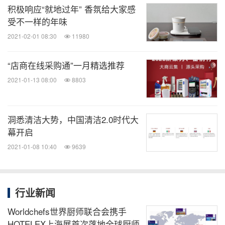
积极响应“就地过年” 香氛给大家感
消息来源：上海博华国际展览有限公司
受不一样的年味
2021-02-01 08:30
11980
知消
“店商在线采购通”一月精选推荐
微信公众号“知消”发布全球消费品、零售、时
尚、物流行业最新动态。扫描二维码，立即
2021-01-13 08:00
8803
订阅！
洞悉清洁大势，中国清洁2.0时代大
关键词：
食品饮料
机械制造
幕开启
2021-01-08 10:40
9639
分享到：
行业新闻
Worldchefs世界厨师联合会携手
HOTELEX上海展首次落地全球厨师