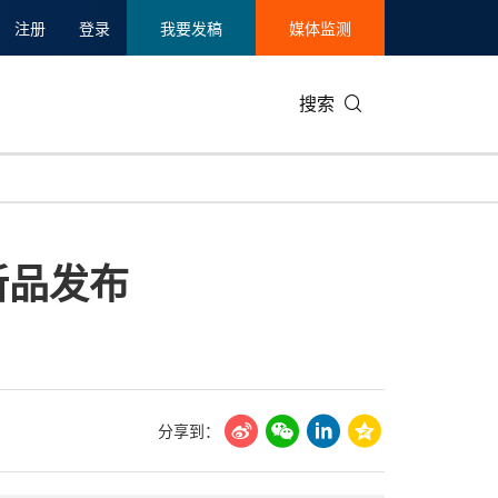
注册
登录
我要发稿
媒体监测
搜索
可持续发展
IT科技与互联网
日本
中国国际
零售业
韩国
新品发布
碳中和
娱乐时尚与艺术
新加坡
企业扩张
环境
泰国
新质生产力
健康与医疗制药
财报
农业与制
美国临床肿瘤学会(ASCO)
通信业
企业社会
旅游与酒
世界杯
会展
中国国际
房地产建
分享到：