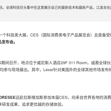
目。全球科技巨头集中在这里展示自己的最新技术和最新产品，江波龙也选
年开年的第一个科技类大展，CES（国际消费类电子产品展览会）总是
品发布会。
ES期间召开，地点位于威尼斯人酒店29F 311 Room，诚邀
均参与现场展出。其中，Lexar针对美国外的全球其他市场发布
ORESEE
远赴拉斯维加斯
参加本届CES
，向来自世界各地的消
享研发成果，追求更优越的存储体验。