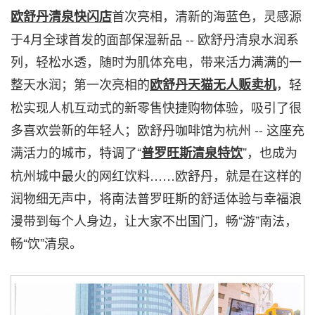
首次亮相，清新的海蓝色，灵感源
欧舒丹清泉快闪店
于4月全球首发的面部保湿新品 -- 欧舒丹清泉水润系
列，轻松水透，随时为肌体充电，带来活力满满的一
整天水润；第一次亮相的
，轻
欧舒丹天猫无人贩卖机
松实现人机互动式的新零售快捷购物体验，吸引了很
多喜欢尝新的年轻人；欧舒丹咖啡馆为杭州 -- 这座充
满活力的城市，特调了“
”，也成为
普罗旺斯清泉特饮
杭州城中最火的网红饮料……欧舒丹，就是在这样的
润物细无声中，将南法普罗旺斯的舒适体验与幸福浪
漫带到每个人身边，让
大家
不出国门，畅“游”南法，
畅“饮”清泉
。