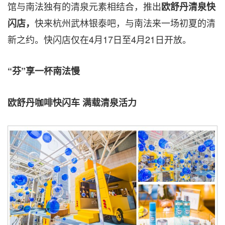
馆与南法独有的清泉元素相结合，推出
欧舒丹
清泉快
快来杭州武林银泰吧，与南法来一场初夏的清
闪店，
新之约
。快闪店
仅在4月17日至4月21日
开放
。
“芬”享一杯南法慢
欧舒丹咖啡快闪车
满载清泉活力