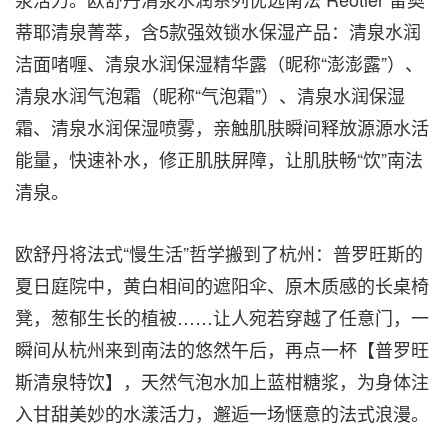
蒂耶清泉菁萃，含5款强效锁水保湿产品：清泉水润
洁面啫喱、清泉水润保湿精华露（昵称“澎澎露”）、
清泉水润气泡霜（昵称“气泡霜”）、清泉水润保湿
霜、清泉水润保湿喷雾，亲触肌肤瞬间释放源源水活
能量，快速补水，修正肌肤屏障
，
让肌肤畅“饮”南法
清泉
。
欧舒丹将法式“慢生活”哲学搬到了杭州：普罗旺斯的
夏日庭院中，黄白相间的遮阳伞、原木质感的长桌椅
凳，葱郁生长的植被……让人宛若穿越了任意门，一
瞬间从杭州来到南法的悠然午后，再点一杯【普罗旺
斯清泉特饮】，天然气泡水加上蓝柑糖浆，为身体注
入甘甜美妙的水漾活力，邂逅一场惬意的法式浪漫。