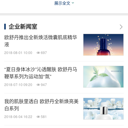
欧舒丹，不仅是一个化妆品牌，更是一个有关于法式
展示全文
幸福生活的代名词，为
人们
打开一扇通往南法的任意
门，让每个人的浪漫南法梦触手可及。如果说欧舒丹
企业新闻室
产品是所有关于普罗旺斯美妙事物的实体传递，那欧
欧舒丹推出全新焕活微囊肌底精华
舒丹咖啡馆则是普罗旺斯风貌与生活情怀的精神呈
液
现，让人时刻拥有快乐好心情。
2018-08-01 10:00
697
4月17日至4月21日，
限时空降杭
欧舒丹
清泉
快闪店
“夏日身体冰沙”沁透醒肤 欧舒丹马
州武林银泰，这两天快约上亲朋好友一起打卡，芬享
鞭草系列为运动加“氛”
一杯南法慢，畅享清泉活力！
2018-07-10 09:20
947
欧舒丹的快乐，源自与生俱来的幸福感。
我的肌肤里透白 欧舒丹全新焕亮美
白系列
2018-06-04 16:22
581
希望每个人使用它，内心都充满快乐温暖。