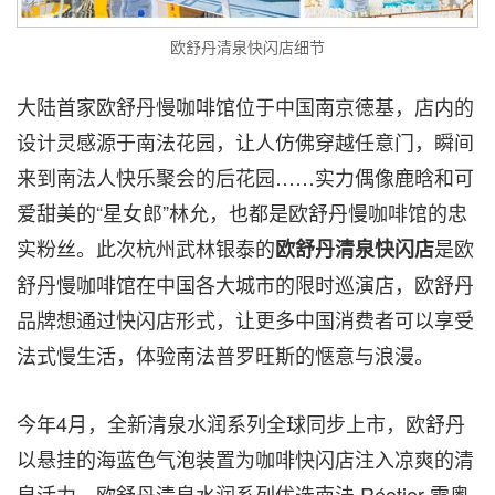
欧舒丹清泉快闪店细节
大陆首家欧舒丹慢咖啡馆位于中国南京徳基，店内的
设计灵感源于南法花园，让人仿佛穿越任意门，瞬间
来到南法人快乐聚会的后花园……
实力偶像
鹿晗和可
爱甜美的“星女郎”林允，也都是欧舒丹慢咖啡馆的忠
实粉丝
。
此次杭州武林银泰的
是欧
欧舒丹
清泉
快闪店
舒丹慢咖啡馆在中国各大城市的限时巡演店，欧舒丹
品牌想通过快闪店形式，让更多中国消费者可以享受
法式慢生活，体验南法普罗旺斯的惬意与浪漫。
今年4月，全新清泉水润系列全球同步上市，欧舒丹
以悬挂的海蓝色气泡装置为咖啡快闪店注入凉爽的清
泉活力。欧舒丹清泉水润系列优选南法 Réotier 雷奥