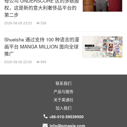
母公司 UNDERSCORE 区的多数股
关键词：
化妆品与个人护理
娱乐
时尚
日用品
权，这是新的意大利奢侈品平台的
第二步
分享到：
2026-08-06 23:53
536
Shueisha 通过支持 100 种语言的漫
画平台 MANGA MILLION 面向全球
推广
2026-08-06 22:00
865
联系我们
产品与服务
关于美通社
加入我们
+86-010-59539500
info@prnasia.com