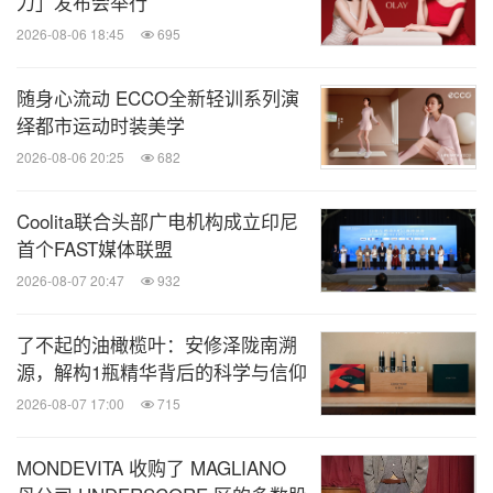
力」发布会举行
图片 -
https://photos.prnasia.com/prnh/20180419/21
2026-08-06 18:45
695
09561-1-c
随身心流动 ECCO全新轻训系列演
绎都市运动时装美学
2026-08-06 20:25
682
消息来源：欧舒丹
Coolita联合头部广电机构成立印尼
相关链接：
首个FAST媒体联盟
http://www.loccitane.cn
2026-08-07 20:47
932
知消
了不起的油橄榄叶：安修泽陇南溯
源，解构1瓶精华背后的科学与信仰
微信公众号“知消”发布全球消费品、零售、时
尚、物流行业最新动态。扫描二维码，立即
2026-08-07 17:00
715
订阅！
MONDEVITA 收购了 MAGLIANO