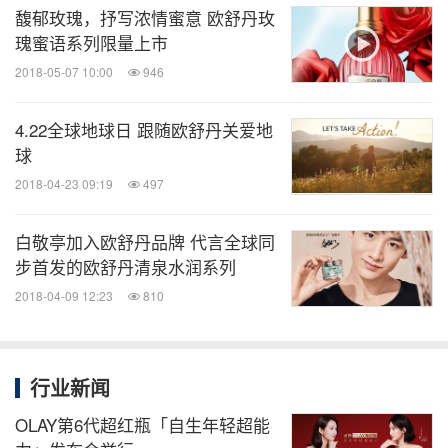
馥郁玫瑰，抒写浓情蜜意 欧舒丹玫
敬请扫一扫二维码关注欧舒丹天猫店：欧舒丹官方旗
瑰蜜语系列限量上市
舰店
2018-05-07 10:00
946
及
欧舒丹微信公众号：普罗旺斯欧舒丹
4.22全球地球日 跟随欧舒丹关爱地
球
2018-04-23 09:19
497
走近欧舒丹，把普罗旺斯的芬芳带回家。
白敬亭加入欧舒丹品牌 代言全球同
如需了解更多L’Occitane欧舒丹信息，请登录官网
ww
步首发的欧舒丹清泉水润系列
w.loccitane.cn
或与欧舒丹公关部门联络。
2018-04-09 12:23
810
图片 -
https://photos.prnasia.com/prnh/20180419/21
09561-1-a
行业新闻
图片 -
https://photos.prnasia.com/prnh/20180419/21
OLAY第6代超红瓶「自生年轻超能
09561-1-b