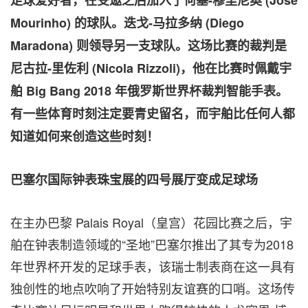
足球爱好者，在受邀之后加入了何塞-穆里尼奥 (
Jose
Mourinho
) 的球队。迭戈-马拉多纳 (
Diego
Maradona
) 则领导另一支球队。这场比赛的裁判是
尼古拉-里佐利 (
Nicola Rizzoli
)，他在比赛时佩戴宇
舶 Big Bang 2018 年俄罗斯世界杯裁判智能手表。
有一些体育时刻注定要青史留名，而宇舶比任何人都
知道如何来创造这些时刻！
巴塞尔国际钟表珠宝展的四号展厅变成足球场
在主办巴黎 Palais Royal（皇宫）花园比赛之后，宇
舶在钟表制造领域的“圣地”巴塞尔推出了其专为2018
年世界杯开发的足球手表，该瑞士制表商在这一具有
独创性的地点吹响了开始特别友谊赛的口哨。这场传