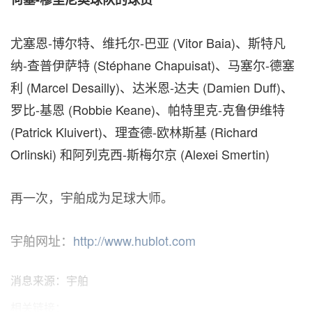
尤塞恩-博尔特、维托尔-巴亚 (
Vitor Baia
)、斯特凡
纳-查普伊萨特 (Stéphane Chapuisat)、马塞尔-德塞
利 (Marcel Desailly)、达米恩-达夫 (
Damien Duff
)、
罗比-基恩 (
Robbie Keane
)、帕特里克-克鲁伊维特
(Patrick Kluivert)、理查德-欧林斯基 (
Richard
Orlinski
) 和阿列克西-斯梅尔京 (Alexei Smertin)
再一次，宇舶成为足球大师。
宇舶网址：
http://www.hublot.com
消息来源：宇舶
相关链接：