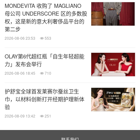
MONDEVITA 收购了 MAGLIANO
母公司 UNDERSCORE 区的多数股
权，这是新的意大利奢侈品平台的
第二步
2026-08-06 23:53
553
OLAY第6代超红瓶「自生年轻超能
力」发布会举行
2026-08-06 18:45
710
护舒宝全球首发莱赛尔蚕丝卫生
巾，以材料创新打开经期护理新体
验
2026-08-09 13:42
251
联系我们