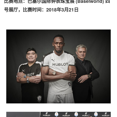
比赛地点：巴塞尔国际钟表珠宝展
(Baselworld)
四
号展厅，比赛时间：
2018年3月21日