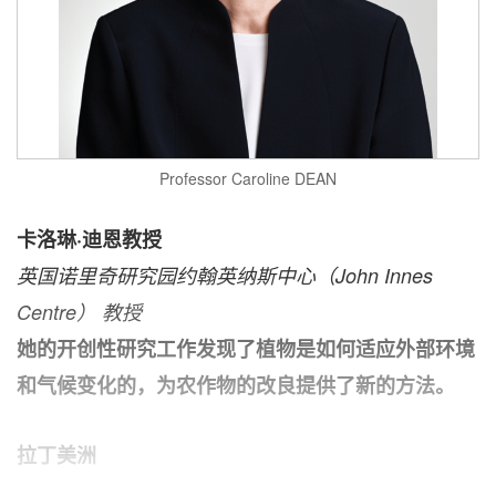
Professor Caroline DEAN
卡洛琳·迪恩教授
英国诺里奇研究园约翰英纳斯中心（
John Innes
Centre
）
教授
她的开创性研究工作发现了植物是如何适应外部环境
和气候变化的，为农作物的改良提供了新的方法。
拉丁美洲