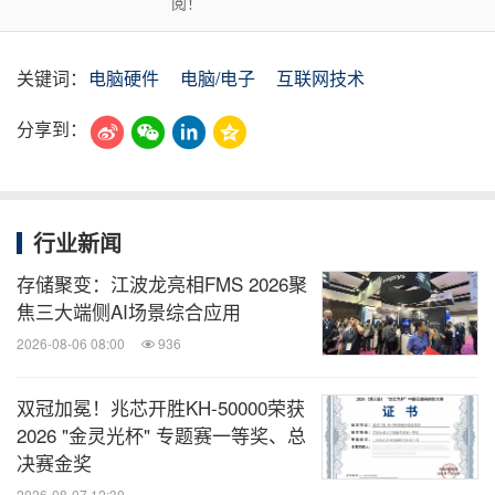
阅！
关键词：
电脑硬件
电脑/电子
互联网技术
分享到：
行业新闻
存储聚变：江波龙亮相FMS 2026聚
焦三大端侧AI场景综合应用
2026-08-06 08:00
936
双冠加冕！兆芯开胜KH‑50000荣获
2026 "金灵光杯" 专题赛一等奖、总
决赛金奖
2026-08-07 12:30