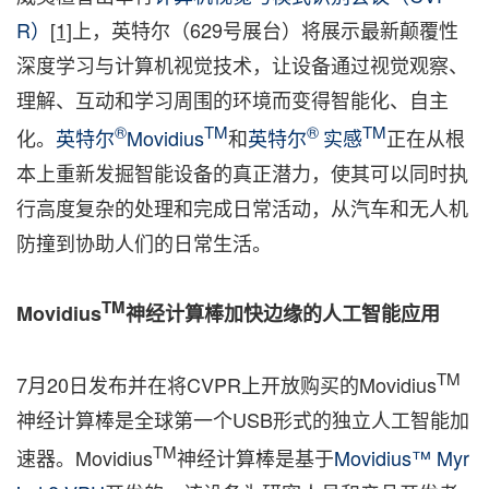
R）
[1]
上，英特尔（629号展台）将展示最新颠覆性
深度学习与计算机视觉技术，让设备通过视觉观察、
理解、互动和学习周围的环境而变得智能化、自主
®
TM
®
TM
化。
英特尔
Movidius
和
英特尔
实感
正在从根
本上重新发掘智能设备的真正潜力，使其可以同时执
行高度复杂的处理和完成日常活动，从汽车和无人机
防撞到协助人们的日常生活。
TM
Movidius
神经计算棒加快边缘的人工智能应用
TM
7月20日发布并在将CVPR上开放购买的Movidius
神经计算棒是全球第一个USB形式的独立人工智能加
TM
速器。Movidius
神经计算棒是基于
Movidius™ Myr