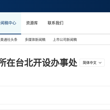
新闻稿中心
资源库
联系我们
美通社头条
多媒体新闻稿
上市公司新闻稿
国际消费电子展(CES)
汽车与交通
中国大陆
务所在台北开设办事处
投资并购
能源化工与环保
马来西亚
简体中文
世界移动通信大会
教育与人力资源
澳大利亚
人工智能
体育
汉诺威工业博览会
广告营销传媒