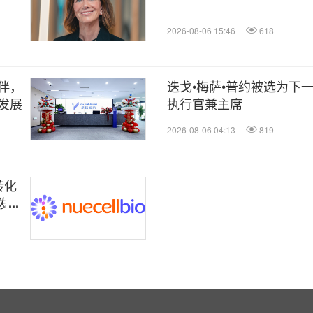
2026-08-06 15:46
618
伴，
迭戈•梅萨•普约被选为下
发展
执行官兼主席
2026-08-06 04:13
819
转化
发迈