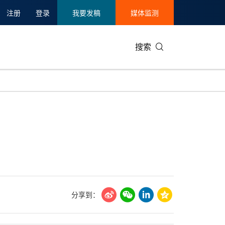
注册
登录
我要发稿
媒体监测
搜索
可持续发展
IT科技与互联网
日本
中国国际
零售业
韩国
碳中和
娱乐时尚与艺术
新加坡
企业扩张
环境
泰国
新质生产力
健康与医疗制药
财报
农业与制
美国临床肿瘤学会(ASCO)
通信业
企业社会
旅游与酒
世界杯
会展
中国国际
房地产建
分享到：