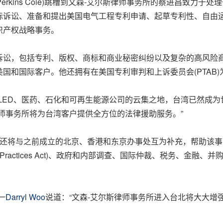
erkins Coie
)跳槽到文森-艾尔斯律师事务所的蔡进昌致力于处
标诉讼、准备和提出美国电气工程专利申请、起草专利性、自由
识产权战略事务。
诉讼，包括专利、版权、商标和商业秘密纠纷以及复杂的高风险
国和国际客户。他还拥有在美国专利审判和上诉委员会(PTAB
LED、医药、石化和可再生能源公司的云集之地，台湾已然成
师事务所将为台湾客户提供全方位的法律援助服务。”
事处还将与之前成立的北京、香港和东京办事处互为补充，帮助该
rupt Practices Act)、政府和内部调查、国际仲裁、税务
一
Darryl Woo
说道：“文森-艾尔斯律师事务所进入台北将大大增