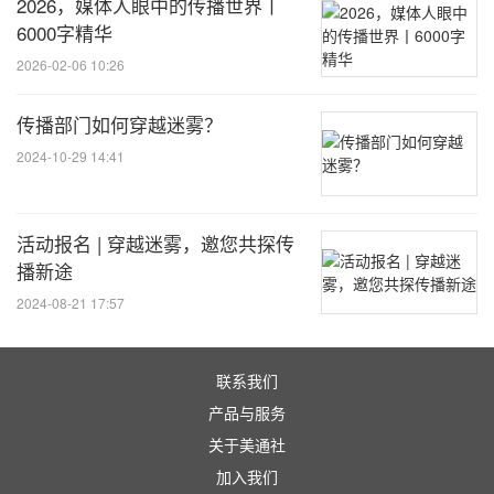
2026，媒体人眼中的传播世界丨
6000字精华
关于他们的玩笑，叙事结构，比喻修辞，你了解多
2026-02-06 10:26
少？
传播部门如何穿越迷雾？
什么话题和措辞语气会触及当地社会忌讳或冒犯到
2024-10-29 14:41
他人？
活动报名 | 穿越迷雾，邀您共探传
您的品牌是如何被群众所感知和接受的？
播新途
2024-08-21 17:57
如果你能完美的回答上述问题，那么恭喜你，你已经
联系我们
成功地踏出了GLOCAL的第一步。但是如果你回答不
产品与服务
出来，美通社则为您准备了解决方案：
关于美通社
加入我们