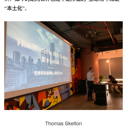
。
“本土化”
Thomas Skelton