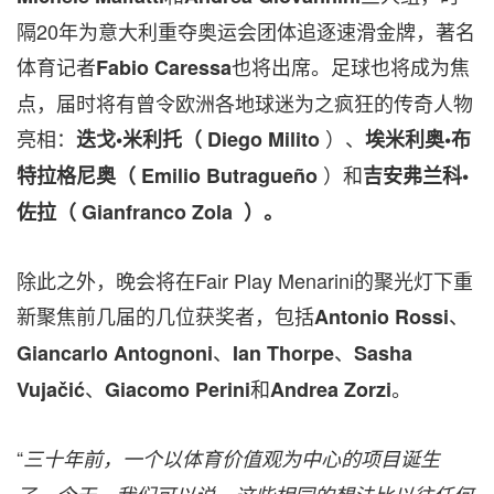
隔20年为意大利重夺奥运会团体追逐速滑金牌
，著名
体育记者
也将
出席
。足球也将成为焦
Fabio Caressa
点，
届时将有曾令欧洲各地球迷为之疯狂的传奇人物
亮相
：
）、
迭戈•米利托（ Diego Milito
埃米利奥•布
）和
特拉格尼奥（ Emilio Butragueño
吉安弗兰科•
佐拉（ Gianfranco Zola
）。
除此之外，晚会将在Fair Play Menarini的聚光灯下重
新聚焦前几届的几位获奖者，包括
、
Antonio Rossi
、
、
Giancarlo
Antognoni
Ian Thorpe
Sasha
、
和
。
Vujačić
Giacomo Perini
Andrea Zorzi
“
三十年前，一个以体育价值观为中心的项目诞生