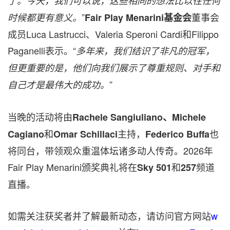
了。今天，我们可以说，这些相同的想法比以往任何
”
董事会
时候都更有意义。
Fair Play Menarini基金会
成员Luca Lastrucci、Valeria Speroni Cardi和Filippo
Paganelli表示。“
多年来，我们
结识
了非凡的冠军，
但
更
重要的是，
他们向我们展示了
尊重规则、对手和
”
自己
才
是
最伟大的
成功。
当晚
的活动
将由
Rachele Sangiuliano、
Michele
和
主持，
也
Cagiano
Omar Schillaci
Federico Buffa
将同台
，
带领观众重温体坛诸多动人传奇
。2026年
Fair Play Menarini颁奖典礼将在
和
频道
Sky
501
257
直
播
。
如需关注获奖者并了解最新动态，请访问官方网站
w