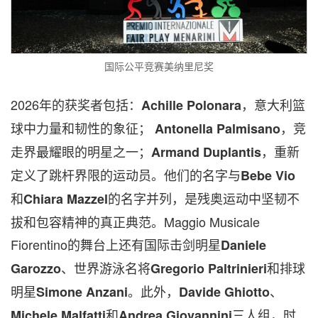
国际公平竞赛美纳里尼奖
2026年的获奖者包括：
，意大利篮
Achille Polonara
球中力量和韧性的象征；
，
竞
Antonella Palmisano
走界最耀眼的明星之一
；
，重新
Armand Duplantis
定义了跳杆界限的运动员。他们的名字与
Bebe Vio
和
的名字并列，是
残奥运动中坚韧不
Chiara Mazzel
拔和包容精神的真正典范。
Maggio Musicale
Fiorentino的舞台上还有国际击剑明星
Daniele
、世界游泳名将
和排球
Garozzo
Gregorio Paltrinieri
明星
。此外，
、
Simone Anzani
Davide Ghiotto
和
三人
组，
时
Michele Malfatti
Andrea Giovannini