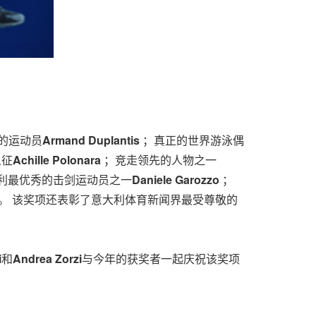
的运动员
Armand Duplantis
；真正的世界游泳偶
象征
Achille Polonara
；竞走领先的人物之一
利最优秀的击剑运动员之一
Daniele Garozzo
；
。 该奖项还表彰了意大利体育新闻界最受尊敬的
i
和
Andrea Zorzi
与今年的获奖者一起庆祝该奖项