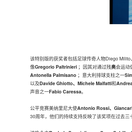
该特别版的获奖者包括足球传奇人物Diego Milito、Emi
像
Gregorio Paltrinieri
；因其对通过残
奥
会运动
Antonella Palmisano
；意大利排球支柱之一
Si
以及
Davide Ghiotto、Michele Malfatti
和
Andrea
声音之一
Fabio Caressa
。
公平竞赛美纳里尼大使
Antonio Rossi、Giancar
30周年，他们的持续支持反映了该奖项在过去三