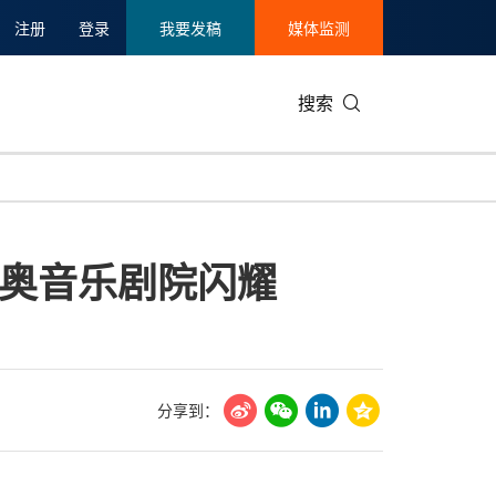
注册
登录
我要发稿
媒体监测
搜索
可持续发展
IT科技与互联网
日本
中国国际
零售业
韩国
奥音乐剧院闪耀
碳中和
娱乐时尚与艺术
新加坡
企业扩张
环境
泰国
新质生产力
健康与医疗制药
财报
农业与制
美国临床肿瘤学会(ASCO)
通信业
企业社会
旅游与酒
世界杯
会展
中国国际
房地产建
分享到：