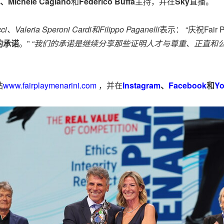
i、Michele Cagiano
和
Federico Buffa
主持，并在
Sky
直播。
leria Speroni Cardi和Filippo Paganelli
表示： “庆祝Fair
的承诺
。”
“我们的承诺是继续分享那些证明人才与尊重、正直和
站
www.fairplaymenarini.com
，并在
Instagram
、
Facebook
和
Y