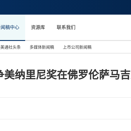
新闻稿中心
资源库
联系我们
美通社头条
多媒体新闻稿
上市公司新闻稿
国际消费电子展(CES)
汽车与交通
中国大陆
争美纳里尼奖在佛罗伦萨马吉
投资并购
能源化工与环保
马来西亚
世界移动通信大会
教育与人力资源
澳大利亚
人工智能
体育
汉诺威工业博览会
广告营销传媒