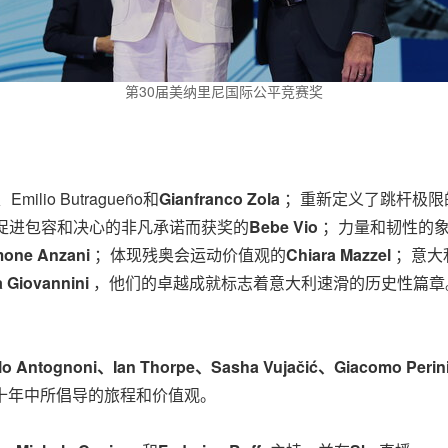
第30届美纳里尼国际公平竞赛奖
lio Butragueño和
Gianfranco Zola
；重新定义了跳杆极限
促进包容和决心的非凡承诺而获奖的
Bebe Vio
；力量和韧性的
mone Anzani
；体现残奥会运动价值观的
Chiara Mazzel
；意大
 Giovannini
，他们的卓越成就标志着意大利速滑的历史性篇章
lo Antognoni、Ian Thorpe、Sasha Vujačić、Giacomo Perin
十年中所倡导的旅程和价值观。