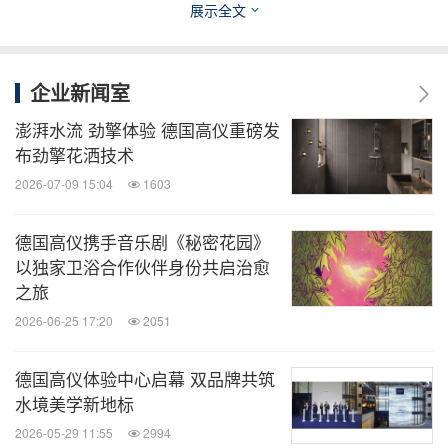
微信公众号“知消”发布全球消费品、零售、时
展示全文
尚、物流行业最新动态。扫描二维码，立即
订阅！
企业新闻室
关键词：
家用设备
日用品
出版业/信息服务
零售业
澎湃水流 劲擎体验 德国高仪重磅发
布劲擎花洒技术
分享到：
2026-07-09 15:04
1603
德国高仪携手音乐剧《秘密花园》
以独家卫浴合作伙伴身份共启治愈
之旅
2026-06-25 17:20
2051
德国高仪体验中心启幕 双品牌共筑
水境美学新地标
2026-05-29 11:55
2994