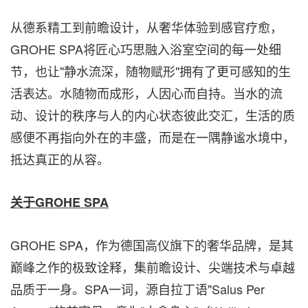
从德系精工到前瞻设计，从奢华体验到感官疗愈，
GROHE SPA将匠心巧思融入浴室空间的每一处细
节，也让"静水流深，随物赋形"拥有了更可感知的生
活表达。水随物而成形，人因心而自持。当水的流
动、设计的秩序与人的内心状态彼此交汇，生活的质
感便不再指向外在的丰盛，而是在一隅静谧水境中，
抵达真正的从容。
关于
GROHE SPA
GROHE SPA，作为德国高仪旗下的奢华品牌，是其
巅峰之作的极致诠释，集前瞻设计、尖端技术与卓越
品质于一身。SPA一词，源自拉丁语"Salus Per