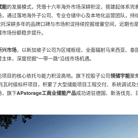
赋能
的发展模式，凭借十六年海外市场深耕积淀，搭建起体系完善
场，通过落地海外子公司、专业仓储中心及本地化运营团队，持
依托深耕多年的品牌口碑与市场积淀持续挖掘增量空间，近期也
域市场份额稳步提升。
新兴市场
，以新加坡子公司为区域枢纽，全面辐射马来西亚、泰
主体，深度挖掘"一带一路"沿线市场机遇。
能项目的核心依托与能力积淀高地。旗下控股子公司
领储宇能
聚
百兆瓦时级标杆项目，积累了大型储能项目工程交付、系统调试及
场，旗下
APstorage工商业储能产品
成功进驻德国、斯洛伐克、