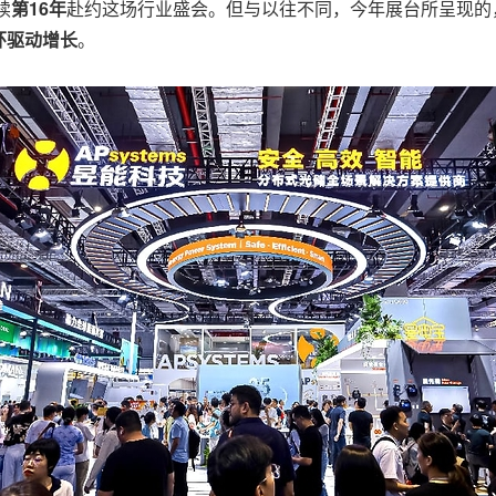
续
第16年
赴约这场行业盛会。但与以往不同，今年展台所呈现的
环驱动增长
。