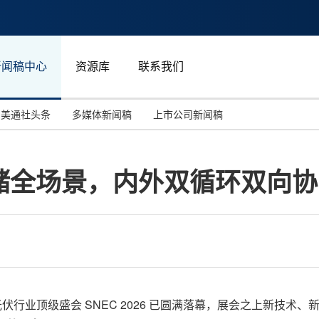
新闻稿中心
资源库
联系我们
美通社头条
多媒体新闻稿
上市公司新闻稿
国际消费电子展(CES)
汽车与交通
中国大陆
储全场景，内外双循环双向协
投资并购
能源化工与环保
马来西亚
世界移动通信大会
教育与人力资源
澳大利亚
人工智能
体育
汉诺威工业博览会
广告营销传媒
度的光伏行业顶级盛会 SNEC 2026 已圆满落幕，展会之上新