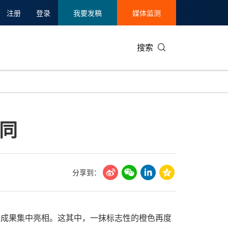
注册
登录
我要发稿
媒体监测
搜索
可持续发展
IT科技与互联网
日本
中国国际
零售业
韩国
同
碳中和
娱乐时尚与艺术
新加坡
企业扩张
环境
泰国
新质生产力
健康与医疗制药
财报
农业与制
美国临床肿瘤学会(ASCO)
通信业
企业社会
旅游与酒
分享到：
世界杯
会展
中国国际
房地产建
技术、新成果集中亮相。这其中，一抹标志性的橙色再度