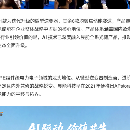
1款为迭代升级的微型逆变器，其余6款均聚焦储能赛道，产品
见储能在企业整体战略中占据的核心地位。产品体系
涵盖国内及
颇具行业引领价值的是，
AI 技术
已深度融入昱能全系光储产品，推
生态全面升级。
LPE组件级电力电子领域的龙头地位。从微型逆变器制造商，进
且内外兼修的战略蜕变。昱能科技早在2021年便推出APstor
术能力的平移与拓界。