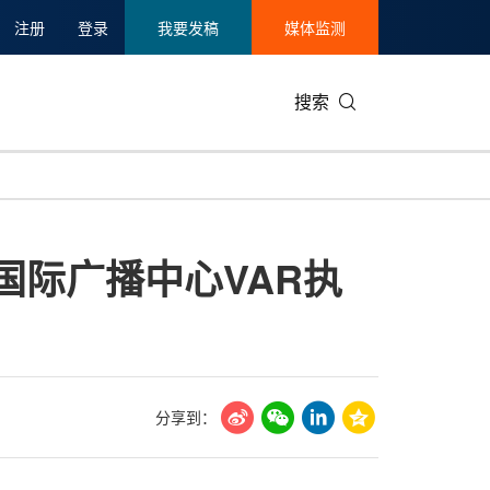
注册
登录
我要发稿
媒体监测
搜索
可持续发展
IT科技与互联网
日本
中国国际
零售业
韩国
™国际广播中心VAR执
碳中和
娱乐时尚与艺术
新加坡
企业扩张
环境
泰国
新质生产力
健康与医疗制药
财报
农业与制
美国临床肿瘤学会(ASCO)
通信业
企业社会
旅游与酒
世界杯
会展
中国国际
房地产建
分享到：