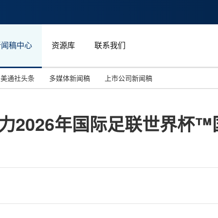
新闻稿中心
资源库
联系我们
美通社头条
多媒体新闻稿
上市公司新闻稿
国际消费电子展(CES)
汽车与交通
中国大陆
ED助力2026年国际足联世界杯
投资并购
能源化工与环保
马来西亚
世界移动通信大会
教育与人力资源
澳大利亚
人工智能
体育
汉诺威工业博览会
广告营销传媒