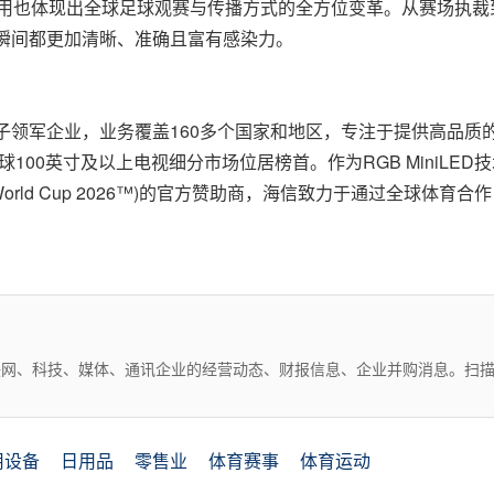
技术的应用也体现出全球足球观赛与传播方式的全方位变革。从赛场
个瞬间都更加清晰、准确且富有感染力。
子领军企业，业务覆盖160多个国家和地区，专注于提供高品质的多
球100英寸及以上电视细分市场位居榜首。作为RGB MiniLED技
 World Cup 2026™)的官方赞助商，海信致力于通过全球体
互联网、科技、媒体、通讯企业的经营动态、财报信息、企业并购消息。扫
用设备
日用品
零售业
体育赛事
体育运动