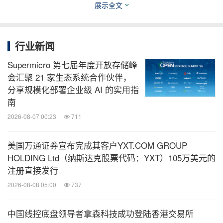
变革的秘密—— 顺境养不出"会变"的组织
展示全文
对于这个问题，在访问Autodesk CEO时，我得到了
行业新闻
一句至今难忘的回答：
"你无法预测每一次巅峰，但
Supermicro 第七届年度开放存储峰
是可以通过建设具有韧性、适应力并准备好应对变革
会汇聚 21 家生态系统合作伙伴，
的组织来做好准备。"
分享规模化部署企业级 AI 的实用指
南
我曾深度服务一家领先企业，支持其实现了转型成
2026-08-07 00:23
711
功。IBM的价值并不仅仅体现在技术层面，真正发挥
决定性作用的是——组织能力建设，让该企业具备自
美国万通证券宣布完成其客户YXT.COM GROUP
HOLDING Ltd（纳斯达克股票代码：YXT）105万美元的
我变革与进化的能力。一个组织最核心的能力，并非
注册直接发行
高效执行既定战略，而是在不确定环境中，持续完成
2026-08-08 05:00
737
自我重塑与跃迁。
中国线控底盘领导者拿森科技成功登陆香港交易所