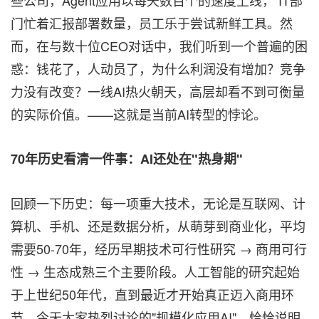
些公司，Agent应用以每天数百个的速度上线， IT部
门忙着汇报部署数量，员工乐于尝试新鲜工具。然
而，在与数十位CEO对话中，我们听到一个普遍的困
惑：钱花了，人动员了，为什么利润没有增加？竞争
力没有改变？一线AI热火朝天，高层却看不到可衡量
的实际价值。——这就是当前AI转型的悖论。
70年历史看清一件事：AI还处在"热身期"
回顾一下历史：每一项重大技术，无论是互联网、计
算机、手机、还是数据分析，从萌芽到商业化，平均
需要50-70年，经历早期技术可行性研究 → 商用可行
性 → 生态成熟三个主要阶段。人工智能的研究起始
于上世纪50年代，直到最近才开始真正迈入商用环
节。今天大家热烈讨论的"规模化应用AI"，恰恰说明