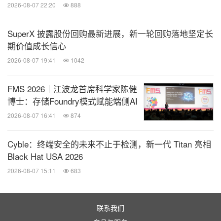
IBM自身恰好诠释了这个逻辑。创始人老沃森及其继
2026-08-07 22:20
888
任者小沃森开创了长达85年的"英雄时代"，他们的天
才眼光与非凡意志驱动了公司高速增长。但90年代
SuperX 披露股份回购最新进展，新一轮回购落地坚定长
期价值成长信心
IBM陷入绝境，不得不重新审视组织、流程、运营与
2026-08-07 19:41
1042
未来价值。变革者郭士纳临危受命，他留下的最宝贵
遗产，不是挽救了公司，而是注入了变革的基因。从
FMS 2026｜江波龙首席科学家陈健
那时起，IBM经历了三次重大变革：流程转型、数据
博士：存储Foundry模式赋能端侧AI
转型，以及2020年启动的全组织AI驱动转型，迄今持
2026-08-07 16:41
874
续五年，IBM就是自身的"AI零号客户"。
Cyble：终端安全的未来不止于检测，新一代 Titan 亮相
Black Hat USA 2026
改变自己，永远比在同一跑道上狂奔更困难！但能力
2026-08-07 15:11
683
不会是平白无故地获得的。IBM的AI转型交出了一份
答卷：原定目标25亿美金财务收益，最终实现了45亿
美金。迄今为止，IBM是全球范围内唯一一家由传统
联系我们
IT公司成功转型为AI公司的企业，百年企业位列全球