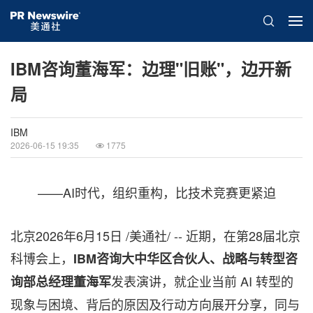
IBM咨询董海军：边理"旧账"，边开新
局
IBM
2026-06-15 19:35
1775
——AI时代，组织重构，比技术竞赛更紧迫
北京
2026年6月15日
/美通社/ -- 近期，在第28届北京
科博会上，
IBM咨询大中华区合伙人、战略与转型咨
发表演讲，就企业当前 AI 转型的
询部总经理董海军
现象与困境、背后的原因及行动方向展开分享，同与