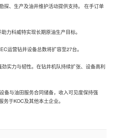
原油勘探、生产及油井维护活动提供支持。 在手订单
，并助力科威特实现长期原油生产目标。
AEC运营钻井设备总数将扩容至27台。
公司商业模式的强劲实力与韧性。在钻井机队持续扩张、设备高利
井设备与油田服务合同储备，收入可见度保持强
关系，服务于KOC及其他本土企业。