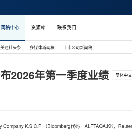
新闻稿中心
资源库
联系我们
美通社头条
多媒体新闻稿
上市公司新闻稿
国际消费电子展(CES)
汽车与交通
中国大陆
Co.公布2026年第一季度业绩
投资并购
能源化工与环保
马来西亚
简体中文
世界移动通信大会
教育与人力资源
澳大利亚
人工智能
体育
汉诺威工业博览会
广告营销传媒
Energy Company K.S.C.P （Bloomberg代码：ALFTAQA.