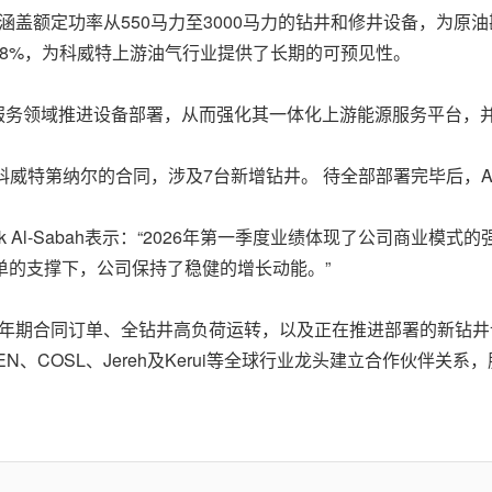
井，涵盖额定功率从550马力至3000马力的钻井和修井设备，为
38%，为科威特上游油气行业提供了长期的可预见性。
油田服务领域推进设备部署，从而强化其一体化上游能源服务平台
0万科威特第纳尔的合同，涉及7台新增钻井。 待全部部署完毕后，
 Al-Mubarak Al-Sabah表示：“2026年第一季度业绩体现了
单的支撑下，公司保持了稳健的增长动能。”
大量多年期合同订单、全钻井高负荷运转，以及正在推进部署的新钻
CPVEN、COSL、Jereh及Kerui等全球行业龙头建立合作伙伴