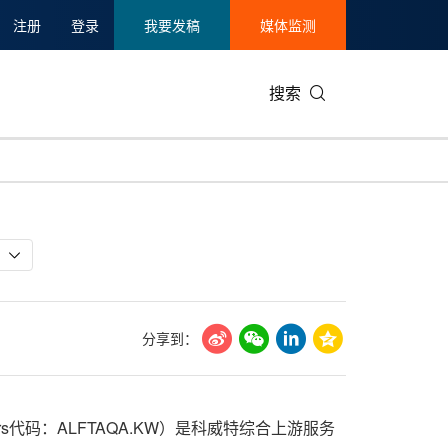
注册
登录
我要发稿
媒体监测
搜索
可持续发展
IT科技与互联网
日本
中国国际
零售业
韩国
碳中和
娱乐时尚与艺术
新加坡
企业扩张
环境
泰国
新质生产力
健康与医疗制药
财报
农业与制
美国临床肿瘤学会(ASCO)
通信业
企业社会
旅游与酒
分享到：
世界杯
会展
中国国际
房地产建
KK，Reuters代码：ALFTAQA.KW）是科威特综合上游服务