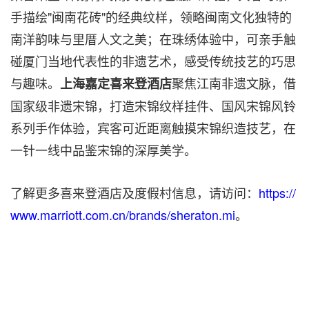
手描绘"闽南花砖"的经典纹样，领略闽南文化独特的
南洋韵味与里厝人文之美；在珠绣体验中，可亲手触
碰厦门当地代表性的非遗艺术，感受传统技艺的巧思
与趣味。
聚焦江南非遗文脉，借
上海嘉定喜来登酒店
国家级非遗宋锦，打造宋锦纹样挂件、国风宋锦风铃
系列手作体验，宾客可近距离触摸宋锦织造技艺，在
一针一线中品鉴宋锦的深厚美学。
了解更多喜来登酒店及度假村信息，请访问：
https://
www.marriott.com.cn/brands/sheraton.mi
。
关于喜来登酒店及度假村
喜来登酒店及度假村在全球 70个国家和地区拥有超