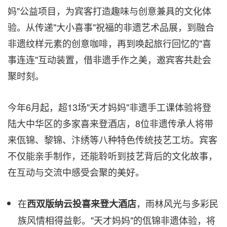
妈"公益项目，为宾客打造趣味与创意兼具的文化体
验。从传递"大小喜事"祝福的非遗艺术品展，到融合
非遗纹样元素的创意咖啡，再到唤起旅行回忆的"喜
事连连"互动装置，借非遗手作之美，邀宾客共赴会
聚时刻。
今年6月起，超13场"天才妈妈"非遗手工课体验将登
陆大中华区的多家喜来登酒店，8位非遗传承人将带
来佤锦、黎锦、汴绣等八种特色传统技艺工坊。宾客
不仅能亲手制作，还能聆听到技艺背后的文化故事，
在互动与交流中感受会聚的美好。
在
，雨林风光与多彩民
西双版纳云投喜来登大酒店
族风情相得益彰。"天才妈妈"的佤锦非遗体验，将