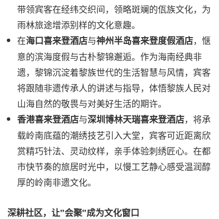
带领宾客在经纬交织间，领略斑斓的佤族文化，为
雨林旅途增添别样的文化意趣。
在
与
，惬
海口喜来登酒店
神州半岛喜来登度假酒店
意的滨海度假与古朴黎锦邂逅。作为海南经典非
遗，黎锦沉淀着黎族世代的生活智慧与风情，宾客
将跟随非遗传承人的讲述与指导，体悟黎族人民对
山海自然的敬畏与对美好生活的期许。
与
，将承
香港喜来登酒店
深圳博林天瑞喜来登酒店
载岭南底蕴的潮绣技艺引入大堂，宾客可近距离欣
赏精巧针法、灵动纹样，亲手体验刺绣匠心。在都
市快节奏的旅居时光中，以慢工艺静心感受温润醇
厚的岭南非遗文化。
深耕社区，让"会聚"成为文化窗口