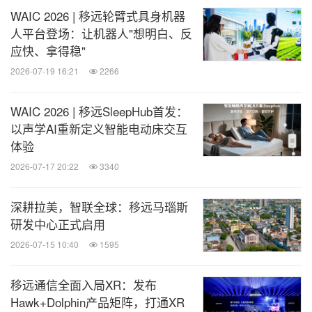
WAIC 2026 | 移远轮臂式具身机器
人平台登场：让机器人"想明白、反
应快、拿得稳"
2026-07-19 16:21
2266
WAIC 2026 | 移远SleepHub首发：
以声学AI重新定义智能电动床交互
体验
2026-07-17 20:22
3340
深耕拉美，智联全球：移远马瑙斯
研发中心正式启用
2026-07-15 10:40
1595
移远通信全面入局XR：发布
Hawk+Dolphin产品矩阵，打通XR