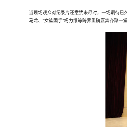
当现场观众对纪录片还意犹未尽时，一场期待已久
马龙、"女篮国手"杨力维等跨界重磅嘉宾齐聚一