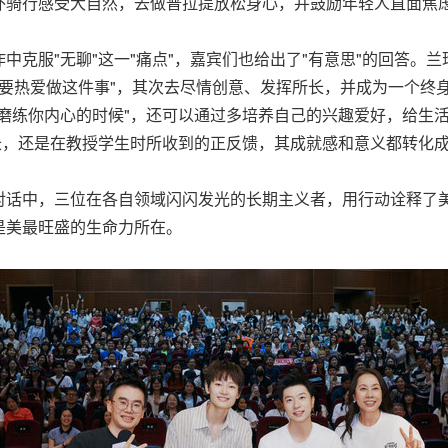
骑行感受大自然，去做普拉提放松身心，并鼓励年轻人直面焦虑
中克服"无聊"这一"痛点"，嘉宾们也给出了"有意思"的回答。
"你要热爱做这件事"，其次去尽情创意、发挥所长，并成为一个终
磨练你内心的时候"，还可以通过多培养自己的兴趣爱好，给生
长，还是在教授学生时所收到的正反馈，其成就感和意义都转化
对话中，三位在各自领域闪闪发光的长期主义者，用行动诠释了
是美最旺盛的生命力所在。