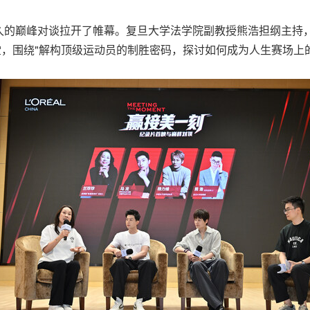
的巅峰对谈拉开了帷幕。复旦大学法学院副教授熊浩担纲主持，
堂，围绕"解构顶级运动员的制胜密码，探讨如何成为人生赛场上的