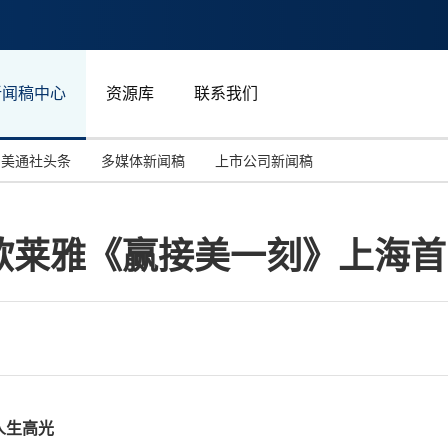
新闻稿中心
资源库
联系我们
美通社头条
多媒体新闻稿
上市公司新闻稿
国际消费电子展(CES)
汽车与交通
中国大陆
欧莱雅《赢接美一刻》上海首
投资并购
能源化工与环保
马来西亚
世界移动通信大会
教育与人力资源
澳大利亚
人工智能
体育
汉诺威工业博览会
广告营销传媒
人生高光