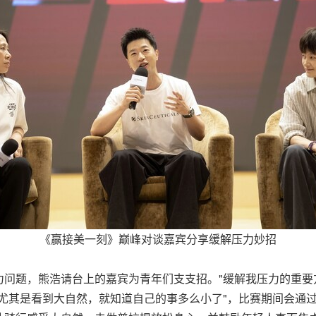
《赢接美一刻》巅峰对谈嘉宾分享缓解压力妙招
问题，熊浩请台上的嘉宾为青年们支支招。"缓解我压力的重要
尤其是看到大自然，就知道自己的事多么小了"，比赛期间会通