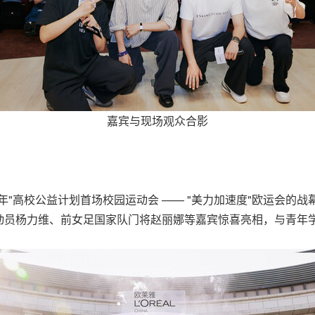
嘉宾与现场观众合影
"高校公益计划首场校园运动会 —— "美力加速度"欧运会的战
动员杨力维、前女足国家队门将赵丽娜等嘉宾惊喜亮相，与青年