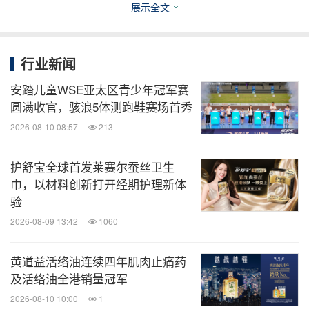
已成为行业突破增长瓶颈、实现长效发展的关键。基
展示全文
于此洞察，在空间体验的创新升级之外，PERFUME
BOX此轮扩张的另一条线索，是探索门店与品牌之间
行业新闻
的新型合作方式——以门店共创为核心切口，搭建品
安踏儿童WSE亚太区青少年冠军赛
牌与渠道双向赋能、互利共赢的全新合作生态。
圆满收官，骇浪5体测跑鞋赛场首秀
2026-08-10 08:57
213
此前开业的深圳海雅缤纷城店，已率先与MCM（恩
思恩）开展主题包区合作。入口处MCM熊宝香水装
护舒宝全球首发莱赛尔蚕丝卫生
置从PERFUME BOX礼盒中跃出，巧妙呼应"香气即
巾，以材料创新打开经期护理新体
礼物"的主题表达，既提升门店商圈视觉辨识度、引
验
流聚客，也为合作品牌实现高效线下曝光、口碑传播
2026-08-09 13:42
1060
与销售转化。
黄道益活络油连续四年肌肉止痛药
及活络油全港销量冠军
上海蟠龙新天地店则携手西班牙知名品牌TOUS（桃
2026-08-10 10:00
1
丝熊）开启首场主题包店合作。作为线下首展，主题