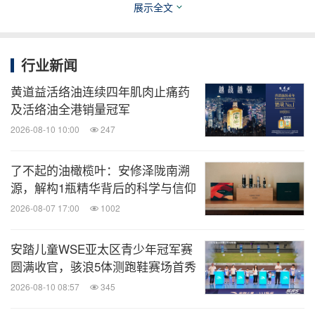
展示全文
（1300万）：求知探索，尝新冒
先锋冒险玩家
险，是奢品的理想破冰人群
（1380万）：哪里有活动哪里就
行业新闻
人间社牛种草机
有TA，是场景化种草的完美受众
黄道益活络油连续四年肌肉止痛药
及活络油全港销量冠军
（1100万）：认可深度长内容，
文化叙事研究者
2026-08-10 10:00
247
是品牌深度叙事的拥护者
（1480万）：兴趣导向型，会为圈
小众圈寻乐家
了不起的油橄榄叶：安修泽陇南溯
层文化支付情感溢价
源，解构1瓶精华背后的科学与信仰
（1500万+）：听劝型，向往品质
理想生活预演家
2026-08-07 17:00
1002
生活，是奢品尝鲜和品牌声量的放大器
安踏儿童WSE亚太区青少年冠军赛
圆满收官，骇浪5体测跑鞋赛场首秀
2026-08-10 08:57
345