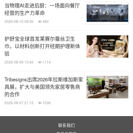
当物理AI走进后厨：一场面向餐厅
经营的生产力革命
2026-08-10 08:30
480
护舒宝全球首发莱赛尔蚕丝卫生
巾，以材料创新打开经期护理新体
验
2026-08-09 13:42
1114
这七类人群覆盖了美奢消费的全维度场景，品牌可根
Tribesigns出席2026年拉斯维加斯家
具展，扩大与美国领先家居零售商
据自身定位与目标客群，精准匹配人群特征，定制营
的合作
销内容与链路。
2026-08-07 21:15
1536
（四）
联系我们
B站营销黄金法则&场景营销玩法