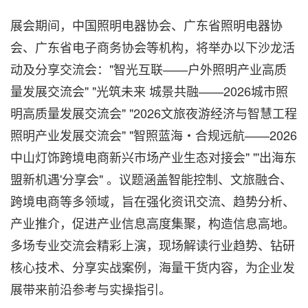
展会期间，中国照明电器协会、广东省照明电器协
会、广东省电子商务协会等机构，将举办以下沙龙活
动及分享交流会："智光互联——户外照明产业高质
量发展交流会" "光筑未来 城景共融——2026城市照
明高质量发展交流会" "2026文旅夜游经济与智慧工程
照明产业发展交流会" "智照蓝海・合规远航——2026
中山灯饰跨境电商新兴市场产业生态对接会" "'出海东
盟新机遇'分享会" 。议题涵盖智能控制、文旅融合、
跨境电商等多领域，旨在强化资讯交流、趋势分析、
产业推介，促进产业信息高度集聚，构造信息高地。
多场专业交流会精彩上演，现场解读行业趋势、钻研
核心技术、分享实战案例，海量干货内容，为企业发
展带来前沿参考与实操指引。