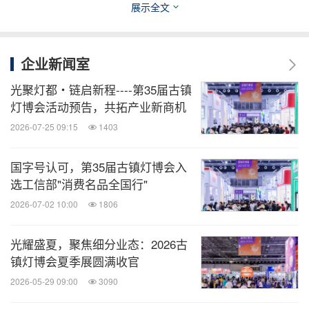
展示全文
分享到：
企业新闻室
光聚灯都・链启新程----第35届古镇
灯博会活动预告，共拓产业新商机
2026-07-25 09:15
1403
国字号认可，第35届古镇灯博会入
选工信部"消费名品全国行"
2026-07-02 10:00
1806
光耀盛夏，聚焦细分业态：2026古
镇灯博会夏季展圆满收官
2026-05-29 09:00
3090