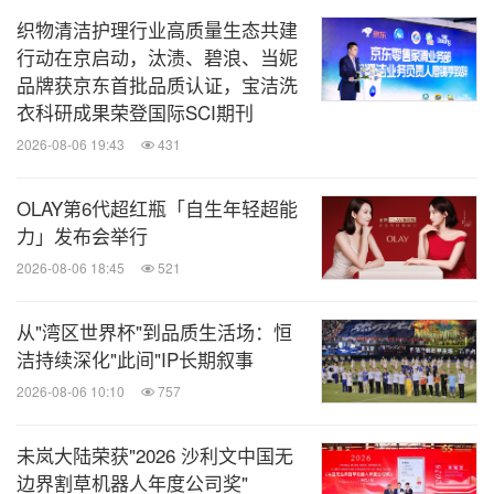
织物清洁护理行业高质量生态共建
行动在京启动，汰渍、碧浪、当妮
品牌获京东首批品质认证，宝洁洗
衣科研成果荣登国际SCI期刊
2026-08-06 19:43
431
OLAY第6代超红瓶「自生年轻超能
力」发布会举行
2026-08-06 18:45
521
从"湾区世界杯"到品质生活场：恒
洁持续深化"此间"IP长期叙事
2026-08-06 10:10
757
未岚大陆荣获"2026 沙利文中国无
边界割草机器人年度公司奖"