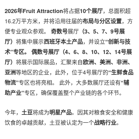
将占据
，总面积超
2026年Fruit Attraction
10个展厅
16.2万平方米，并将沿用往届的
，方
布局与分区设置
便专业观众参观。
展厅
奇数号
（3、5、7、9号展
将集中展示
，并设立
厅）
西班牙本土产品
“创新与技
术”专区。
偶数号展厅
（4、6、8、10、12、14号展
将展示国际展品，汇聚来自
厅）
欧洲、美洲、非洲、
等地区的企业，此外，位于4号展厅的
亚洲
“生鲜食品
专区也将亮相。 此外，大多数展厅还设有
物流”
“辅
专区，确保覆盖整个产业链的各个环节。
助产业”
今年，
将成为
。因其对粮食安全和健康
土豆
明星产品
饮食的卓越贡献，土豆被认定为一个
。
战略行业