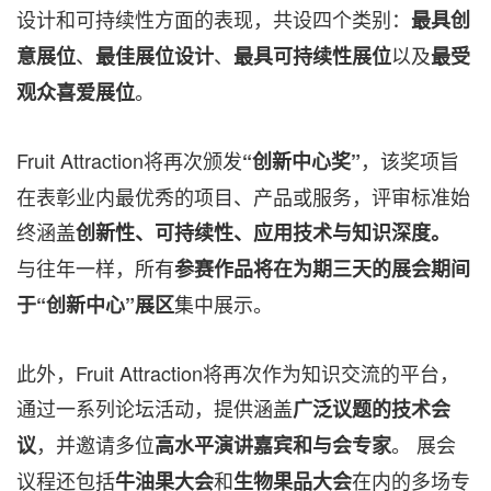
设计和可持续性方面的表现，共设四个类别：
最具创
、
、
以及
意展位
最佳展位设计
最具可持续性展位
最受
。
观众喜爱展位
Fruit Attraction将再次颁发
，该奖项旨
“创新中心奖”
在表彰业内最优秀的项目、产品或服务，评审标准始
终涵盖
创新性、可持续性、应用技术与知识深度。
与往年一样，所有
参赛作品将在为期三天的展会期间
集中展示。
于
“创新中心”
展区
此外，Fruit Attraction将再次作为知识交流的平台，
通过一系列论坛活动，提供涵盖
广泛议题的技术会
，并邀请多位
。 展会
议
高水平演讲嘉宾和与会专家
议程还包括
和
在内的多场专
牛油果大会
生物果品大会