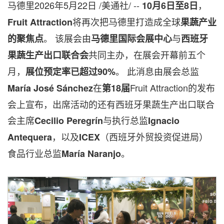
马德里
2026年5月22日
/美通社/ --
，
10月6日至8日
将再次把马德里打造成全球
Fruit Attraction
果蔬产业
。 该展会由
与
的聚焦点
马德里国际会展中心
西班牙
共同主办，在展会开幕前五个
果蔬生产出口联合会
月，
。 此消息由展会总监
展位预定率已超过90%
在
Fruit Attraction的发布
María José Sánchez
第18届
会上宣布，出席活动的还有西班牙果蔬生产出口联合
会主席
与执行总监
Cecilio Peregrín
Ignacio
，以及
（西班牙外贸投资促进局）
Antequera
ICEX
食品行业总监
。
María Naranjo