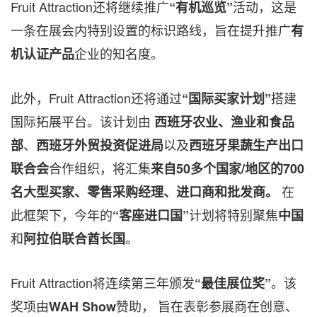
Fruit Attraction还将继续推广
活动，这是
“有机巡览”
一条在展会内特别设置的标识路线，旨在提升推广
有
企业的知名度。
机认证产品
此外，Fruit Attraction还将通过
搭建
“国际买家计划”
国际拓展平台。该计划由
西班牙农业、渔业和食品
、
以及
部
西班牙外贸投资促进局
西班牙果蔬生产出口
合作组织，将汇集
联合会
来自50多个国家/地区的700
在
名大型买家、零售采购经理、进口商和批发商
。
此框架下，今年的
计划将特别聚焦
“客座进口国”
中国
和
。
阿拉伯联合酋长国
Fruit Attraction将连续第三年颁发
。该
“最佳展位奖”
奖项由
赞助， 旨在表彰参展商在创意、
WAH Show