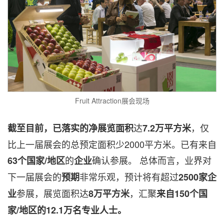
Fruit Attraction展会现场
达
，仅
截至目前，已落实的净展览面积
7.2万平方米
比上一届展会的总预定面积少2000平方米。已有来自
的
确认参展。 总体而言，业界对
63个国家/地区
企业
下一届展会的
非常乐观，预计将有超过
预期
2500家企
参展，展览面积达
，汇聚
业
8万平方米
来自150个国
家/地区的12.1万名专业人士。