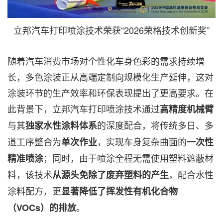
立邦汽车打印喷涂技术荣获“2026荣格技术创新奖”
随着汽车消费市场对个性化车身色彩的需求持续增
长，多色涂装正从高端定制向规模化生产延伸，这对
涂装环节的生产效率和环保表现提出了更高要求。在
此背景下，立邦汽车打印喷涂技术通过
高精度机械臂
与其
的深度配合，将传统多日、多
独家水性涂料体系
道工序整合为
，实现车身复杂曲面的
单次作业
一次性
；同时，由于喷涂全程无需使用塑料遮蔽材
精准喷涂
料，该技术
，配合水性
从源头免除了废弃塑料的产生
涂料配方，更
显著降低了挥发性有机化合物
。
（VOCs）的排放