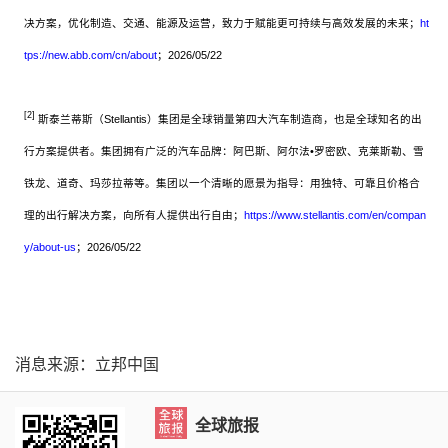
决方案，优化制造、交通、能源及运营，致力于赋能更可持续与高效发展的未来；
ht
tps://new.abb.com/cn/about
；2026/05/22
[2]
斯泰兰蒂斯（Stellantis）集团是全球销量第四大汽车制造商，也是全球知名的出
行方案提供者。集团拥有广泛的汽车品牌：阿巴斯、阿尔法•罗密欧、克莱斯勒、雪
铁龙、道奇、玛莎拉蒂等。集团以一个清晰的愿景为指导：用独特、可靠且价格合
理的出行解决方案，向所有人提供出行自由；
https://www.stellantis.com/en/compan
y/about-us
；2026/05/22
消息来源：立邦中国
全球旅报