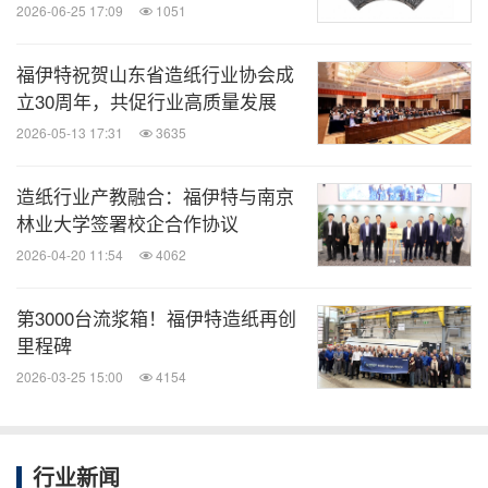
关键词：
采矿/五金
造纸/林木类产品
一般制造业
2026-06-25 17:09
1051
分享到：
福伊特祝贺山东省造纸行业协会成
立30周年，共促行业高质量发展
2026-05-13 17:31
3635
造纸行业产教融合：福伊特与南京
林业大学签署校企合作协议
2026-04-20 11:54
4062
第3000台流浆箱！福伊特造纸再创
里程碑
2026-03-25 15:00
4154
行业新闻