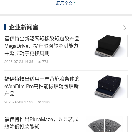
展示全文
约型生产，并帮助客户最大程度地减少企业碳足迹。
凭借领先的自动化产品和造纸4.0的数字化解决方
案，福伊特造纸为客户提供最先进的数字化技术，提
企业新闻室
高纸张生产各个环节中的可用性和效率。
福伊特全新驱网辊橡胶辊包胶产品
MegaDrive，提升驱网辊牵引能力
如需更多信息，请访问
www.voith.com.cn
并延长辊子更换周期
2026-07-23 16:35
773
消息来源：福伊特造纸（中国）有限公司
福伊特推出适用于严苛施胶条件的
eVenFilm Pro高性能橡胶辊包胶新
能动
产品
微信公众号“能动”发布全球能源、化工、采
2026-07-08 17:22
1182
矿、动力、新能源车企业最新的经营动态。
扫描二维码，立即订阅！
福伊特推出PluraMaze，以显著成
效降低打浆能耗