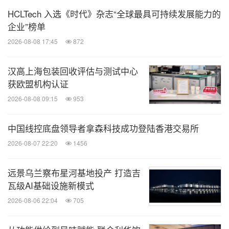
HCLTech 入选《时代》杂志“全球最具可持续发展能力的
关键词：
电脑/电子
环保产品与服务
采矿/五金
一般制
企业”榜单
造业
2026-08-08 17:45
872
分享到：
汉高上海包装回收评估与测试中心
获欧盟机构认证
2026-08-08 09:15
953
中国线控底盘领导者拿森科技成功登陆香港交易所
2026-08-07 22:20
1456
远景乌兰察布星河基地投产 打造吉
瓦级AI基础设施新模式
2026-08-06 22:04
705