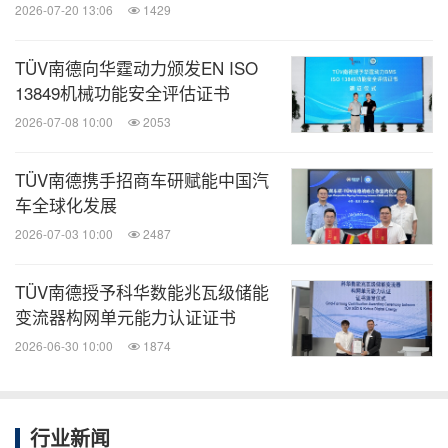
各板块的核心业务仍将是各业务板块实现增长的关键
2026-07-20 13:06
1429
驱动力。在"POWER 2030"战略指引下，TÜV南德将
TÜV南德向华霆动力颁发EN ISO
依托现有专业技术，进一步扩展服务组合，进入新的
13849机械功能安全评估证书
行业和市场。特别是在数字化、网络安全、人工智
2026-07-08 10:00
2053
能、可持续发展法规、能源转型和韧性基础设施发展
等领域，TÜV南德将识别并积极推动新兴领域和面向
TÜV南德携手招商车研赋能中国汽
未来的合作伙伴关系。
车全球化发展
2026-07-03 10:00
2487
消息来源：TÜV南德意志集团
TÜV南德授予科华数能兆瓦级储能
变流器构网单元能力认证证书
全球TMT
2026-06-30 10:00
1874
微信公众号“全球TMT”发布全球互联网、科
技、媒体、通讯企业的经营动态、财报信
息、企业并购消息。扫描二维码，立即订
阅！
行业新闻