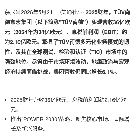
慕尼黑
2026年5月21日
/美通社/ --
2025
财年，
TÜV
南
德意志集团（以下简称
"TÜV
南德
"
）实现营收
36
亿欧
元（
2024
年为
34
亿欧元），息税前利润（
EBIT
）约
为
2.16
亿欧元。彰显了
TÜV
南德多元化业务模式的韧
性，及其在全球测试、检验和认证（
TIC
）市场中的
强劲地位。尽管由于市场环境波动，地缘政治与宏观
经济持续面临挑战，集团营收仍同比增长
6.1%
。
2025财年营收36亿欧元，息税前利润约2.16亿欧
元。
推出"POWER 2030"战略，聚焦核心市场、国际增
长及新兴服务。