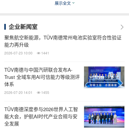
在工程专业精神、技术卓越性及责任担当方面的长期
展示全文
积淀。TÜV南德于1866年在德国曼海姆以蒸汽锅炉检
验协会身份成立，现已发展成为一家全球性测试、检
企业新闻室
验和认证机构，同时始终扎根于其核心使命 —— 推
聚焦航空新能源，TÜV南德常州电池实验室符合性验证
动安全、可靠的技术进步。独立性、技术卓越性以及
能力再升级
对安全和信任的坚定承诺，至今仍塑造着集团的价值
2026-07-23 10:00
1441
观和全球运营。
TÜV南德与中国汽研联合发布A-
作为"POWER 2030"战略的一部分，TÜV南德将继续
Trust 全域车用AI可信能力等级测评
体系
专注于有质量的增长、国际业务拓展，以及开发面向
2026-07-20 14:01
1455
数字化、可持续发展和行业转型的服务。展望未来，
TÜV南德预计2026年及以后，全球对独立测试、检验
TÜV南德深度参与2026世界人工智
和认证服务的需求将持续存在。
能大会，护航AI时代产业合规与安
全发展