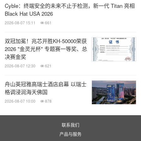
吸引高影响力国际旅行者，推动美国全境经济增长及
Cyble：终端安全的未来不止于检测，新一代 Titan 亮相
社区繁荣。
Black Hat USA 2026
2026-08-07 15:11
661
Brand USA依据《旅游促进法》设立，美国纳税人无
双冠加冕！兆芯开胜KH‑50000荣获
需承担任何费用。 该国家级目的地营销组织的资金
2026 "金灵光杯" 专题赛一等奖、总
来源包括：旅游局、旅游品牌及其他非联邦实体的捐
决赛金奖
款，同时配比使用国际旅客通过旅游许可电子系统所
2026-08-07 12:30
621
缴纳费用中的部分款项。
舟山英冠雅高瑞士酒店启幕 以瑞士
据Tourism Economics独立研究，过去13年Brand
格调浸润海天佛国
USA带动了1,130万增量国际游客，在美消费381亿美
2026-08-07 10:00
878
元，产生总计829亿美元的经济影响，每年平均维持
逾4万个就业岗位。 这些举措为联邦、州及地方各级
联系我们
政府带来了近110亿美元的可归属税收收入。
产品与服务