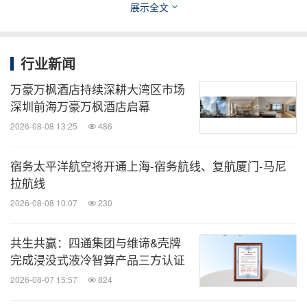
及America250内容更新，请访问
www.thebra
展示全文
the USA
ndusa.com/press
。
行业新闻
有关Brand USA的更多信息，请访问
TheBrandUSA.c
万豪万枫酒店持续深耕大湾区市场
om
。 美国旅行灵感及行程规划资源，请访问
Americ
深圳前海万豪万枫酒店启幕
atheBeautiful.com
。
2026-08-08 13:25
486
编者注
宿务太平洋航空将开通上海-宿务航线、复航厦门-马尼
Brand USA的新闻资料包，包括高清照片，可在
此处
拉航线
获取。
2026-08-08 10:07
230
共生共赢：四通集团与维谛&壳牌
关于Brand USA
完成浸没式液冷智算产品三方认证
2026-08-07 15:57
824
Brand USA的使命是通过战略营销及旅行政策沟通，