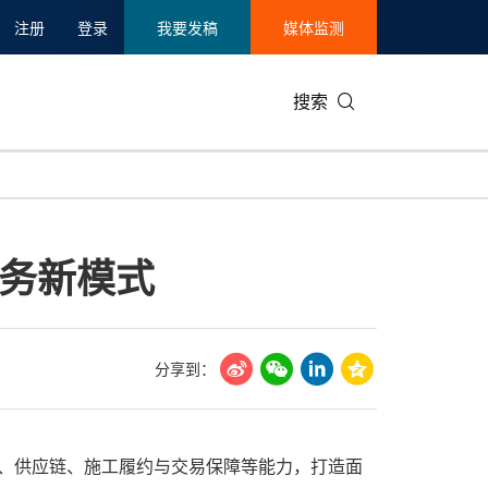
注册
登录
我要发稿
媒体监测
搜索
可持续发展
IT科技与互联网
日本
中国国际
零售业
韩国
务新模式
碳中和
娱乐时尚与艺术
新加坡
企业扩张
环境
泰国
新质生产力
健康与医疗制药
财报
农业与制
美国临床肿瘤学会(ASCO)
通信业
企业社会
旅游与酒
分享到：
世界杯
会展
中国国际
房地产建
计、供应链、施工履约与交易保障等能力，打造面