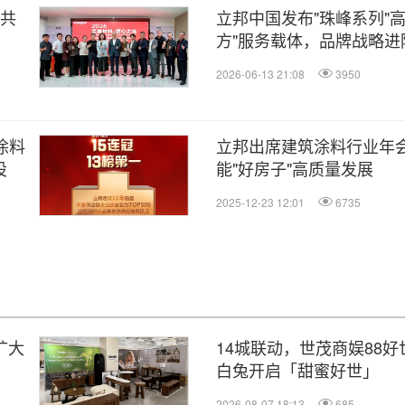
，共
立邦中国发布"珠峰系列"
方"服务载体，品牌战略进
活合伙人"
2026-06-13 21:08
3950
涂料
立邦出席建筑涂料行业年
设
能"好房子"高质量发展
2025-12-23 12:01
6735
，扩大
14城联动，世茂商娱88
白兔开启「甜蜜好世」
2026-08-07 18:13
685