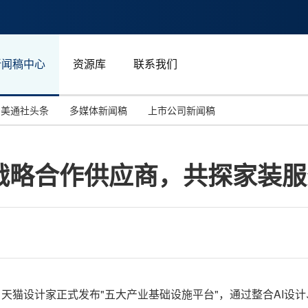
新闻稿中心
资源库
联系我们
美通社头条
多媒体新闻稿
上市公司新闻稿
国际消费电子展(CES)
汽车与交通
中国大陆
战略合作供应商，共探家装服
投资并购
能源化工与环保
马来西亚
世界移动通信大会
教育与人力资源
澳大利亚
人工智能
体育
汉诺威工业博览会
广告营销传媒
，
天猫设计家正式发布"五大产业基础设施平台"，通过整合AI设