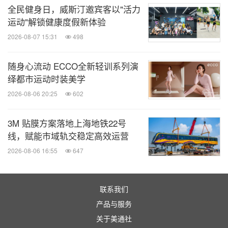
全球旅报
全民健身日，威斯汀邀宾客以"活力
运动"解锁健康度假新体验
微信公众号“全球旅报”发布最新的全球旅游产
业、OTA(在线旅游)、航空公司、飞机制造、
2026-08-07 15:31
498
酒店行业最新动态。扫描二维码，立即订
阅！
随身心流动 ECCO全新轻训系列演
绎都市运动时装美学
关键词：
铁路和联合运输
体育运动
运输业
户外/露营/
2026-08-06 20:25
602
远足
3M 贴膜方案落地上海地铁22号
分享到：
线，赋能市域轨交稳定高效运营
2026-08-06 16:55
647
联系我们
产品与服务
关于美通社