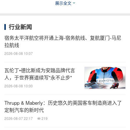
展示全文
行业新闻
宿务太平洋航空将开通上海-宿务航线、复航厦门-马尼
Moulton 莫顿自行车中国首展《空间与旅程》将于上
拉航线
海现所持续开放至 2026 年 5月 10 日。
2026-08-08 10:07
瓦伦丁•德比斯成为安踏品牌代言
：2026年5月1日 - 5月10日，11:00-
公众开放时间
人，于世界赛道续写"永不止步"
18:00
2026-08-08 10:00
：上海现所（静安区胶州路273弄60号）
展览地址
Thrupp & Maberly：历史悠久的英国客车制造商进入了
定制汽车的新时代
消息来源：Moulton 莫顿自行车
2026-08-07 22:17
219