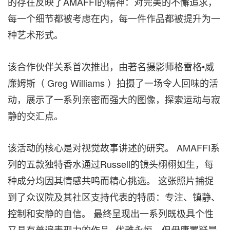
的存在反映了AMAFFI的精神：对完美的不懈追求，
每一个细节都被考虑在内，每一件作品都被提升为一
种艺术形式。
该合作伙伴关系首次推出，由著名摄影师格雷格•威
廉姆斯（ Greg Williams ）拍摄了一场令人回味的活
动，展示了一系列亲密而强大的图像，探索运动与寂
静的交汇点。
该活动的核心是对视觉故事讲述的研究。 AMAFFI系
列的五款独特香水通过Russell的镜头栩栩如生，每
种成分均因其情感共鸣而精心挑选。 这张照片捕捉
到了众议院及其社区支持代表的特质：专注、镇静、
控制和安静的自信。 最终呈现出一系列既极具个性
又具有普遍表现力的作品--优雅永恒，但毋庸置疑是