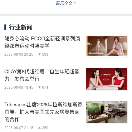
消息来源：AMAFFI Perfume House
展示全文
知消
行业新闻
微信公众号“知消”发布全球消费品、零售、时
尚、物流行业最新动态。扫描二维码，立即
随身心流动 ECCO全新轻训系列演
订阅！
绎都市运动时装美学
2026-08-06 20:25
593
关键词：
化妆品与个人护理
娱乐
日用品
零售业
体
OLAY第6代超红瓶「自生年轻超能
育运动
力」发布会举行
分享到：
2026-08-06 18:45
614
Tribesigns出席2026年拉斯维加斯家
具展，扩大与美国领先家居零售商
的合作
2026-08-07 21:15
259