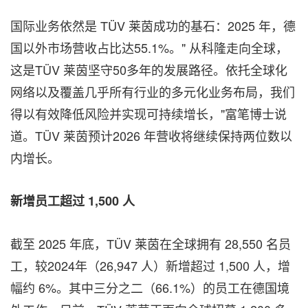
国际业务依然是 TÜV 莱茵成功的基石：2025 年，德
国以外市场营收占比达55.1%。" 从科隆走向全球，
这是TÜV 莱茵坚守50多年的发展路径。依托全球化
网络以及覆盖几乎所有行业的多元化业务布局，我们
得以有效降低风险并实现可持续增长，"富笔博士说
道。TÜV 莱茵预计2026 年营收将继续保持两位数以
内增长。
新增员工超过
1,500
人
截至 2025 年底，TÜV 莱茵在全球拥有 28,550 名员
工，较2024年（26,947 人）新增超过 1,500 人，增
幅约 6%。其中三分之二（66.1%）的员工在德国境