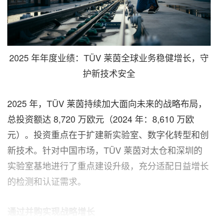
2025 年年度业绩：TÜV 莱茵全球业务稳健增长，守
护新技术安全
2025 年，TÜV 莱茵持续加大面向未来的战略布局，
总投资额达 8,720 万欧元（2024 年：8,610 万欧
元）。投资重点在于扩建新实验室、数字化转型和创
新技术。针对中国市场，TÜV 莱茵对太仓和深圳的
实验室基地进行了重点建设升级，充分适配日益增长
的检测和认证需求。
通过并购实现战略增长