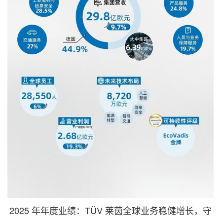
2025 年年度业绩：TÜV 莱茵全球业务稳健增长，守