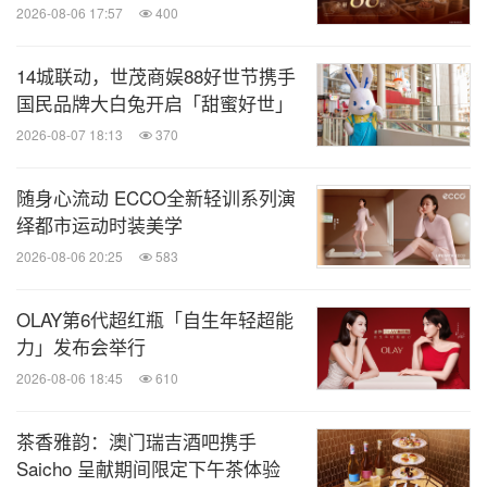
2026-08-06 17:57
400
14城联动，世茂商娱88好世节携手
国民品牌大白兔开启「甜蜜好世」
2026-08-07 18:13
370
随身心流动 ECCO全新轻训系列演
绎都市运动时装美学
2026-08-06 20:25
583
OLAY第6代超红瓶「自生年轻超能
力」发布会举行
2026-08-06 18:45
610
茶香雅韵：澳门瑞吉酒吧携手
Saicho 呈献期间限定下午茶体验