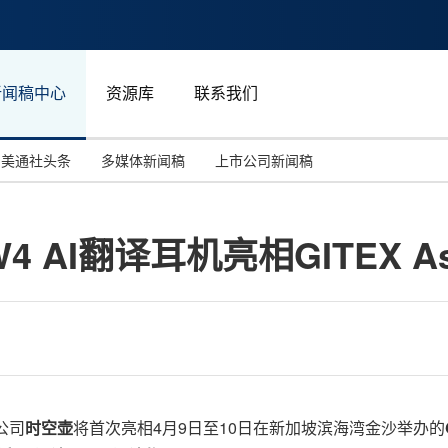
新闻稿中心
资源库
联系我们
美通社头条
多媒体新闻稿
上市公司新闻稿
国际消费电子展(CES)
汽车与交通
中国大陆
I翻译耳机亮相GITEX Asia
投资并购
能源化工与环保
马来西亚
世界移动通信大会
教育与人力资源
澳大利亚
人工智能
体育
汉诺威工业博览会
广告营销传媒
技公司
时空壶
将首次亮相4月9日至10日在新加坡滨海湾金沙举办的