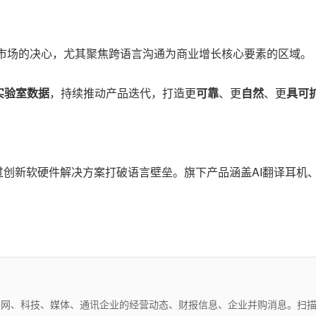
展国际市场的决心，尤其聚焦跨语言沟通为商业增长核心要素的区域。
实验室数据
，持续推动产品迭代，打造更
可靠
、更
自然
、更
具可
过创新软硬件解决方案打破语言壁垒。旗下产品涵盖AI翻译耳机
互联网、科技、媒体、通讯企业的经营动态、财报信息、企业并购消息。扫