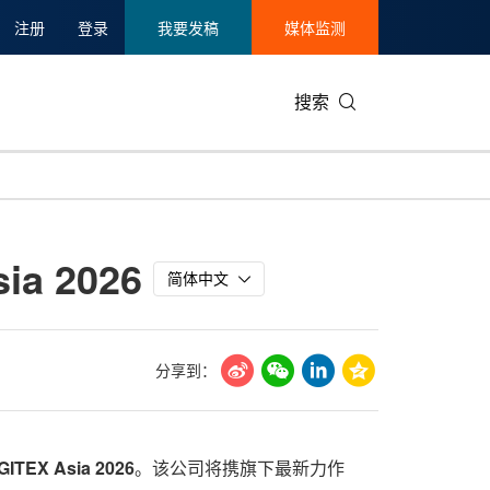
注册
登录
我要发稿
媒体监测
搜索
可持续发展
IT科技与互联网
日本
中国国际
零售业
韩国
 2026
碳中和
娱乐时尚与艺术
新加坡
企业扩张
环境
泰国
简体中文
新质生产力
健康与医疗制药
财报
农业与制
美国临床肿瘤学会(ASCO)
通信业
企业社会
旅游与酒
分享到：
世界杯
会展
中国国际
房地产建
GITEX Asia 2026
。该公司将携旗下最新力作