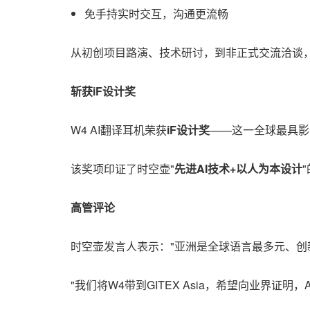
免手持实时交互，沟通更流畅
从初创项目路演、技术研讨，到非正式交流洽谈
斩获
iF设计奖
W4 AI翻译耳机荣获
iF设计奖
——这一全球最具影
该奖项印证了时空壶"
先进
AI技术+以人为本设计
高管评论
时空壶发言人表示："亚洲是全球语言最多元、创
"我们将W4带到GITEX Asia，希望向业界