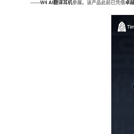
——
W4 AI翻译耳机
参展。该产品此前已凭借
卓