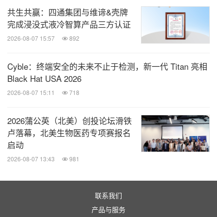
共生共赢：四通集团与维谛&壳牌
完成浸没式液冷智算产品三方认证
长期愿景
2026-08-07 15:57
892
越南阿丁莱学院致力于成为东南亚地区顶尖的英式寄
Cyble：终端安全的未来不止于检测，新一代 Titan 亮相
宿学校，吸引来自越南、中国以及东南亚和东亚其他
Black Hat USA 2026
国家的学生。
2026-08-07 15:11
718
该校的正式成立不仅标志着一所新学校的诞生，更是
2026蒲公英（北美）创投论坛滑铁
越南融入全球教育版图上面富有意义的一步。
卢落幕，北美生物医药专项赛报名
启动
2026-08-07 13:43
981
媒体联系人
Nguyen Mai Anh女士
电邮：
maianh.nguyen@kninvests.com
联系我们
电话：+84971082001
产品与服务