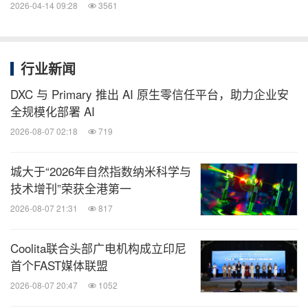
2026-04-14 09:28
3561
"World Ready"理念贯穿于每一次学习体验与每一个
难忘瞬间。每一位学生都将在个性化的成长旅程中获
行业新闻
得引导与支持，这一旅程围绕其能力、品格与个人志
DXC 与 Primary 推出 AI 原生零信任平台，助力企业安
向而精心塑造。
全规模化部署 AI
2026-08-07 02:18
719
除了学业课程外，学生还能参与拓展课程、跨学科项
目以及职业探索活动，旨在激发好奇心与学习动力。
城大于“2026年自然指数纳米科学与
技术增刊”荣获全港第一
该计划还注重培养创业精神、创新能力及现实世界经
2026-08-07 21:31
817
验，助力学生提升适应力、批判性思维和沟通技能。
Coolita联合头部广电机构成立印尼
学校鼓励学生通过参与社区活动、接触多元视角，成
首个FAST媒体联盟
长为具有社会责任感的全球公民，同时保持对本土身
2026-08-07 20:47
1052
份的深刻认同。