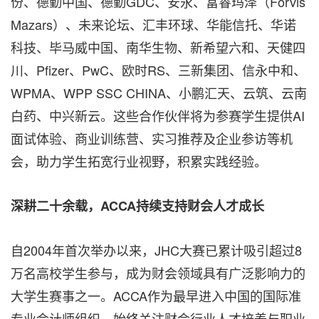
份、德勤中国、德勤GDC、安永、富睿玛泽（Forvis
Mazars）、未来论坛、汇丰环球、华能信托、华诺
科技、毕马威中国、南华生物、新希望六和、天健四
川、Pfizer、PwC、欧时RS、三新集团、信永中和、
WPMA、WPP SSC CHINA、小鹏汇天、云筑、云南
白药、中兴新云。这些合作伙伴将为参赛学生提供AI
面试体验、商业训练营、实习推荐及企业参访等机
会，助力学生拓宽行业视野，积累实践经验。
深耕二十余载，
ACCA
持续支持财会人才成长
自2004年首次举办以来，JHC大赛已累计吸引超过8
万名高校学生参与，成为财会领域具有广泛影响力的
大学生赛事之一。ACCA作为最早进入中国的国际准
专业会计师组织，始终关注财会行业人才培养与职业