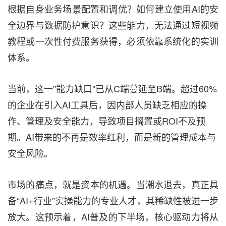
根据自身业务场景配置和调优？如何建立使用AI的安
全边界与数据防护意识？这些能力，无法通过短视频
教程或一次性付费服务获得，必须依靠系统化的实训
体系。
当前，这一"能力缺口"已从C端蔓延至B端。
超过60
%
的企业在引入AI工具后，因内部人员缺乏相应的操
作、管理及安全能力，导致项目搁置或ROI不及预
期。AI带来的不再是效率红利，而是新的管理成本与
安全风险。
市场的痛点，就是资本的机遇。当潮水退去，真正具
备“AI+行业”实操能力的专业人才，其稀缺性被进一步
放大。这预示着，AI普及的下半场，核心驱动力将从