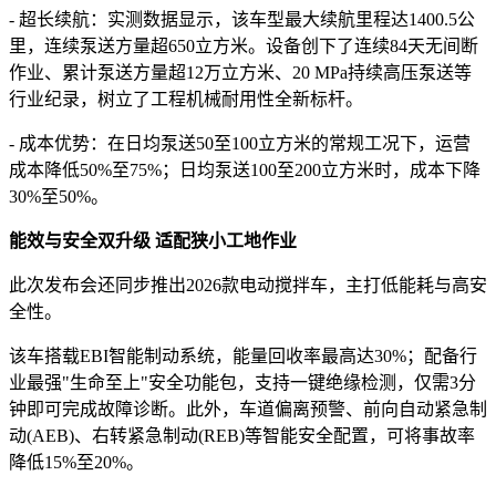
- 超长续航：实测数据显示，该车型最大续航里程达1400.5公
里，连续泵送方量超650立方米。设备创下了连续84天无间断
作业、累计泵送方量超12万立方米、20 MPa持续高压泵送等
行业纪录，树立了工程机械耐用性全新标杆。
- 成本优势：在日均泵送50至100立方米的常规工况下，运营
成本降低50%至75%；日均泵送100至200立方米时，成本下降
30%至50%。
能效与安全双升级 适配狭小工地作业
此次发布会还同步推出2026款电动搅拌车，主打低能耗与高安
全性。
该车搭载EBI智能制动系统，能量回收率最高达30%；配备行
业最强"生命至上"安全功能包，支持一键绝缘检测，仅需3分
钟即可完成故障诊断。此外，车道偏离预警、前向自动紧急制
动(AEB)、右转紧急制动(REB)等智能安全配置，可将事故率
降低15%至20%。