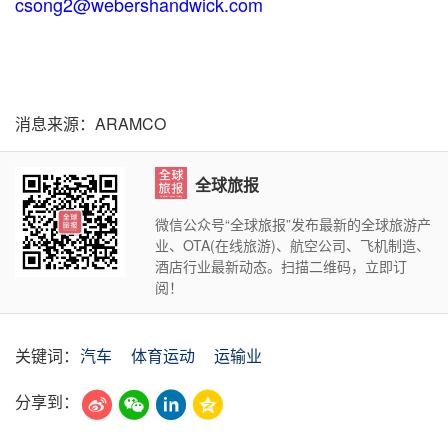
csong2@webershandwick.com
消息来源：ARAMCO
全球旅报
微信公众号“全球旅报”发布最新的全球旅游产
业、OTA(在线旅游)、航空公司、飞机制造、
酒店行业最新动态。扫描二维码，立即订
阅！
关键词：
汽车
体育运动
运输业
分享到：