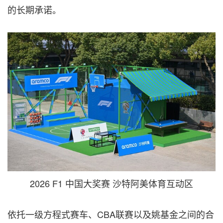
的长期承诺。
2026 F1 中国大奖赛 沙特阿美体育互动区
依托一级方程式赛车、CBA联赛以及姚基金之间的合