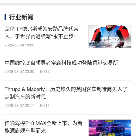
行业新闻
瓦伦丁•德比斯成为安踏品牌代言
人，于世界赛道续写"永不止步"
2026-08-08 10:00
中国线控底盘领导者拿森科技成功登陆香港交易所
2026-08-07 22:20
313
Thrupp & Maberly：历史悠久的英国客车制造商进入了
定制汽车的新时代
2026-08-07 22:17
211
佳通驾控P10 MAX全新上市，为新
能源旗舰车型而来