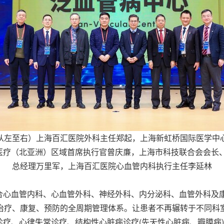
从左至右）上海百汇医院外科主任郑起，上海新虹桥国际医学中
H医疗（北亚洲）区域首席执行官曾庆亷，上海市科技联合会会长
总经理万里军，上海百汇医院心血管内科执行主任李延林
合心血管内科、心血管外科、神经外科、内分泌科、血管外科及康
、治疗、康复、预防的全周期管理体系。让患者不再辗转于不同
疗、心律失常诊疗、结构性心脏病诊疗(先天性心脏病、瓣膜病