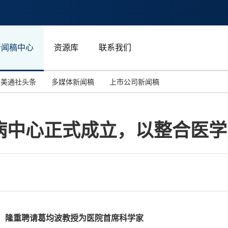
新闻稿中心
资源库
联系我们
美通社头条
多媒体新闻稿
上市公司新闻稿
国际消费电子展(CES)
汽车与交通
中国大陆
病中心正式成立，以整合医学
投资并购
能源化工与环保
马来西亚
世界移动通信大会
教育与人力资源
澳大利亚
人工智能
体育
汉诺威工业博览会
广告营销传媒
行，隆重聘请葛均波教授为医院首席科学家