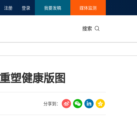
注册
登录
我要发稿
媒体监测
搜索
可持续发展
IT科技与互联网
日本
中国国际
零售业
韩国
重塑健康版图
碳中和
娱乐时尚与艺术
新加坡
企业扩张
环境
泰国
新质生产力
健康与医疗制药
财报
农业与制
美国临床肿瘤学会(ASCO)
通信业
企业社会
旅游与酒
分享到：
世界杯
会展
中国国际
房地产建