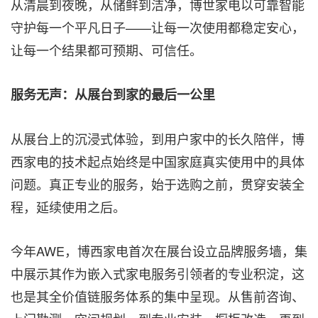
从清晨到夜晚，从储鲜到洁净，博世家电以可靠智能
守护每一个平凡日子——让每一次使用都稳定安心，
让每一个结果都可预期、可信任。
服务无声：从展台到家的最后一公里
从展台上的沉浸式体验，到用户家中的长久陪伴，博
西家电的技术起点始终是中国家庭真实使用中的具体
问题。真正专业的服务，始于选购之前，贯穿安装全
程，延续使用之后。
今年AWE，博西家电首次在展台设立品牌服务墙，集
中展示其作为嵌入式家电服务引领者的专业积淀，这
也是其全价值链服务体系的集中呈现。从售前咨询、