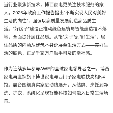
当行业聚焦新技术，博西家电更关注技术服务的家
人。2026年政府工作报告提出"不断实现人民对美好
生活的向往"，强调以高质量发展创造高品质生
活。"好房子"建设正推动绿色建筑与智能建造技术落
地，全面提升居住品质。从"好房子"到"好生活"，居
住品质的内涵从建筑本身延展至生活方式——美好生
活的底色，正是千家万户触手可及的幸福感。
作为连续多年参与AWE的全球家电领导者之一，博西
家电再度携旗下博世家电与西门子家电联袂亮相N4
馆。展台围绕真实家庭动线展开，从储鲜、烹饪到净
洗、护衣，系统化呈现智能科技如何融入日常生活场
景。