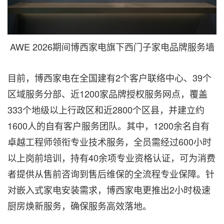
AWE 2026期间博西家电旗下西门子家电品牌服务墙
目前，博西家电在全国建有2个客户联络中心、39个
区域服务分部、近1200家品牌授权服务网点，覆盖
333个地级以上行政区和近2800个区县，并建立约
1600人的自有客户服务团队。其中，1200余名自有
卓越工程师领衔专业技术服务，全员需经过600小时
以上岗前培训，持有40余项专业资格认证，可为消费
者提供从售前咨询到售后维保的全流程专业保障。针
对嵌入式家电安装需求，博西家电更推出2小时极速
厨房焕新服务，确保服务高效落地。