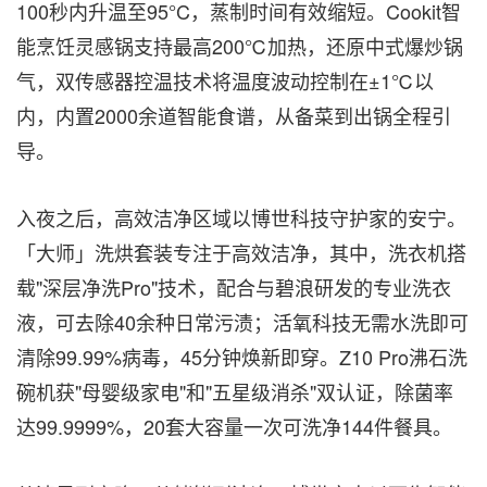
100秒内升温至95°C，蒸制时间有效缩短。Cookit智
能烹饪灵感锅支持最高200℃加热，还原中式爆炒锅
气，双传感器控温技术将温度波动控制在±1℃以
内，内置2000余道智能食谱，从备菜到出锅全程引
导。
入夜之后，高效洁净区域以博世科技守护家的安宁。
「大师」洗烘套装专注于高效洁净，其中，洗衣机搭
载"深层净洗Pro"技术，配合与碧浪研发的专业洗衣
液，可去除40余种日常污渍；活氧科技无需水洗即可
清除99.99%病毒，45分钟焕新即穿。Z10 Pro沸石洗
碗机获"母婴级家电"和"五星级消杀"双认证，除菌率
达99.9999%，20套大容量一次可洗净144件餐具。