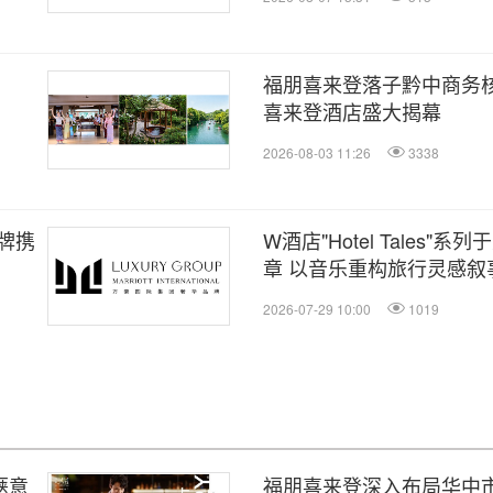
福朋喜来登落子黔中商务核
喜来登酒店盛大揭幕
2026-08-03 11:26
3338
牌携
W酒店"Hotel Tales
章 以音乐重构旅行灵感叙
2026-07-29 10:00
1019
惬意
福朋喜来登深入布局华中市