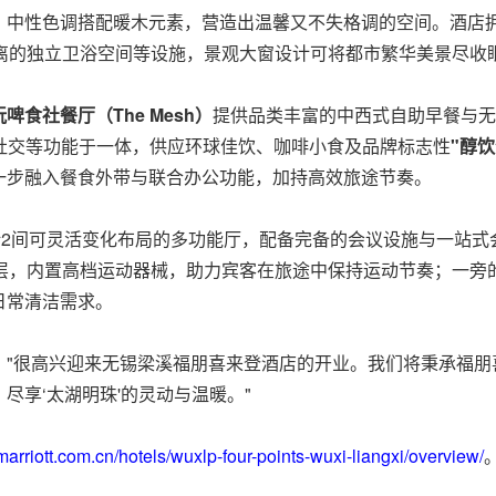
中性色调搭配暖木元素，营造出温馨又不失格调的空间。酒店拥
分离的独立卫浴空间等设施，景观大窗设计可将都市繁华美景尽收
玩啤食社餐厅（
The Mesh）
提供品类丰富的中西式自助早餐与无
社交等功能于一体，供应环球佳饮、咖啡小食及品牌标志性
"醇饮优
一步融入餐食外带与联合办公功能，加持高效旅途节奏。
括2间可灵活变化布局的多功能厅，配备完备的会议设施与一站
三层，内置高档运动器械，助力宾客在旅途中保持运动节奏；一旁
日常清洁需求。
："很高兴迎来无锡梁溪福朋喜来登酒店的开业。我们将秉承福
尽享‘太湖明珠'的灵动与温暖。"
marriott.com.cn/hotels/wuxlp-four-points-wuxi-liangxi/overview/