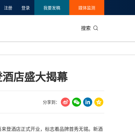
注册
登录
我要发稿
媒体监测
搜索
可持续发展
IT科技与互联网
日本
中国国际
零售业
韩国
登酒店盛大揭幕
碳中和
娱乐时尚与艺术
新加坡
企业扩张
环境
泰国
新质生产力
健康与医疗制药
财报
农业与制
美国临床肿瘤学会(ASCO)
通信业
企业社会
旅游与酒
分享到：
世界杯
会展
中国国际
房地产建
福朋喜来登酒店正式开业，标志着品牌首秀无锡。新酒