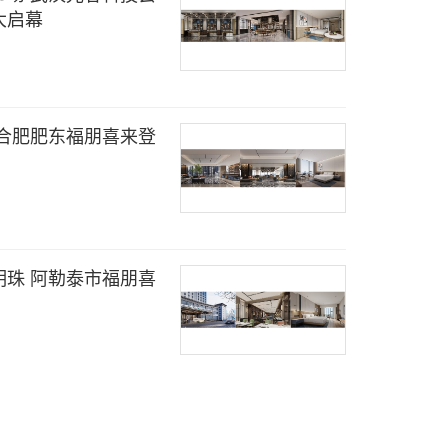
大启幕
合肥肥东福朋喜来登
珠 阿勒泰市福朋喜