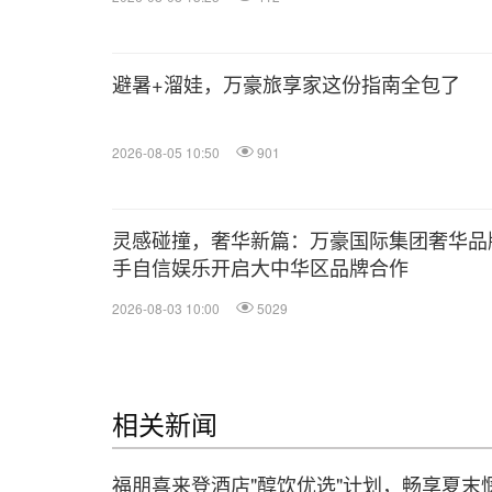
避暑+溜娃，万豪旅享家这份指南全包了
2026-08-05 10:50
901
灵感碰撞，奢华新篇：万豪国际集团奢华品
手自信娱乐开启大中华区品牌合作
2026-08-03 10:00
5029
相关新闻
福朋喜来登酒店"醇饮优选"计划，畅享夏末