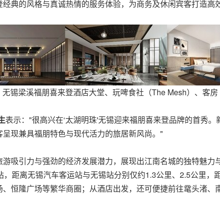
登经典的风格与真诚热情的服务体验，为商务及休闲宾客打造高
无锡梁溪福朋喜来登酒店大堂、玩啤食社（The Mesh）、客
生
表示："很高兴在‘太湖明珠'无锡迎来福朋喜来登品牌的首秀
客呈现兼具福朋特色与现代活力的旅居新风尚。"
旅游吸引力与强劲的经济发展潜力，展现出江南名城的独特魅力
，距离无锡汽车客运站与无锡站分别仅约1.3公里、2.5公里，
场、恒隆广场等繁华商圈；从酒店出发，还可便捷前往鼋头渚、