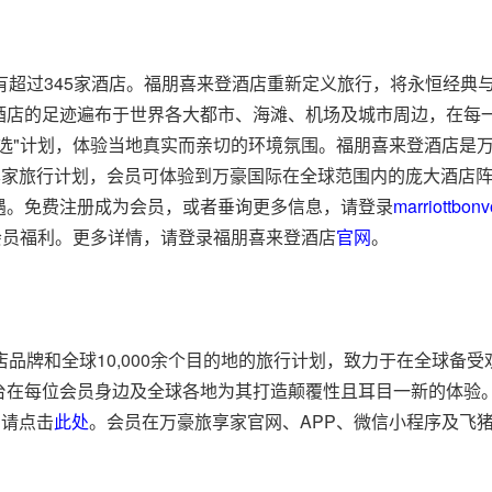
有超过345家酒店。福朋喜来登酒店重新定义旅行，将永恒经典
酒店的足迹遍布于世界各大都市、海滩、机场及城市周边，在每
选"计划，体验当地真实而亲切的环境氛围。福朋喜来登酒店是
过万豪旅享家旅行计划，会员可体验到万豪国际在全球范围内的庞大酒店
遇。免费注册成为会员，或者垂询更多信息，请登录
marriottbon
会员福利。更多详情，请登录福朋喜来登酒店
官网
。
店品牌和全球10,000余个目的地的旅行计划，致力于在全球备
台在每位会员身边及全球各地为其打造颠覆性且耳目一新的体验
，请点击
此处
。会员在万豪旅享家官网、APP、微信小程序及飞猪