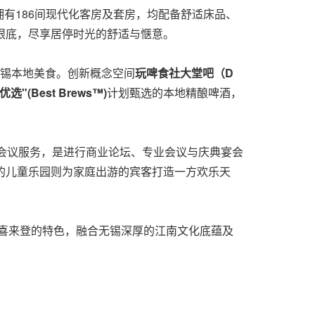
有186间现代化客房及套房，均配备舒适床品、
眼底，尽享居停时光的舒适与惬意。
锡本地美食。创新概念空间
玩啤食社大堂吧（
D
选"(Best Brews™)
计划甄选的本地精酿啤酒，
式会议服务，是进行商业论坛、专业会议与庆典宴会
的儿童乐园则为家庭出游的宾客打造一方欢乐天
朋喜来登的特色，融合无锡深厚的江南文化底蕴及
。