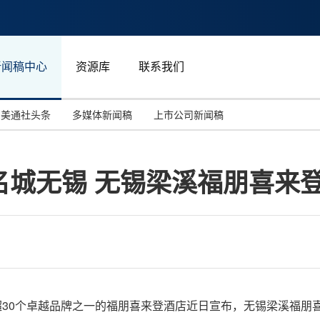
新闻稿中心
资源库
联系我们
美通社头条
多媒体新闻稿
上市公司新闻稿
国际消费电子展(CES)
汽车与交通
中国大陆
名城无锡 无锡梁溪福朋喜来
投资并购
能源化工与环保
马来西亚
世界移动通信大会
教育与人力资源
澳大利亚
人工智能
体育
汉诺威工业博览会
广告营销传媒
家旗下超30个卓越品牌之一的福朋喜来登酒店近日宣布，无锡梁溪