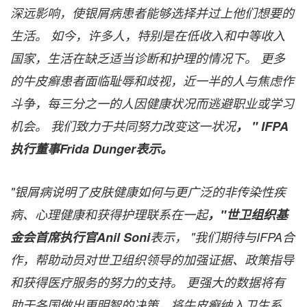
深远影响，使银屑病患者能够选择并过上他们想要的
生活。
如今，
许多人，特别是在低收入和中等收入
国家，生活在缺乏适当诊断和护理的情况下。
更多
的牛皮
癣患者面临耻辱和歧视，近一半的人与焦虑作
斗争，每三分之一的人因健康状况而逃避职业或学习
机会。
我
们致力于共同努力改变这一状况
， "
IFPA
执行董事Frida Dunger
表示。
"
银屑病说明了皮肤健康如何与更广泛的非传染性疾
病、心理健康和获得护理联系在一起
，"
世
卫组织基
金会首席执行官Anil Soni
表示， "
我
们期待与IFPA
合
作，帮助
动员对世卫组织领导的加强证据、政策指导
和获得医疗服务的努力的支持。
更
强大的数据将有
助于各国做出更明智的决策，将牛皮
癣纳入卫生系