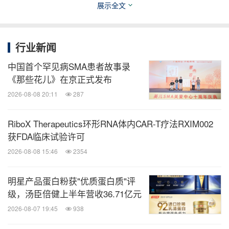
展示全文
立即订阅！
行业新闻
关键词：
健康护理与医院
医疗药物
中国首个罕见病SMA患者故事录
分享到：
《那些花儿》在京正式发布
2026-08-08 20:11
287
RiboX Therapeutics环形RNA体内CAR-T疗法RXIM002
获FDA临床试验许可
2026-08-08 15:46
2354
明星产品蛋白粉获"优质蛋白质"评
级，汤臣倍健上半年营收36.71亿元
2026-08-07 19:45
938