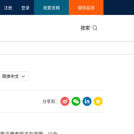
注册
登录
我要发稿
媒体监测
搜索
可持续发展
IT科技与互联网
日本
中国国际
零售业
韩国
碳中和
娱乐时尚与艺术
新加坡
企业扩张
环境
泰国
简体中文
新质生产力
健康与医疗制药
财报
农业与制
美国临床肿瘤学会(ASCO)
通信业
企业社会
旅游与酒
分享到：
世界杯
会展
中国国际
房地产建
力问界品牌表现尤为亮眼，以全