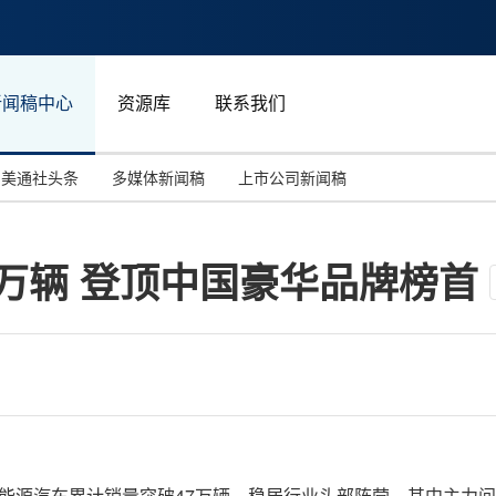
新闻稿中心
资源库
联系我们
美通社头条
多媒体新闻稿
上市公司新闻稿
国际消费电子展(CES)
汽车与交通
中国大陆
2万辆 登顶中国豪华品牌榜首
投资并购
能源化工与环保
马来西亚
世界移动通信大会
教育与人力资源
澳大利亚
人工智能
体育
汉诺威工业博览会
广告营销传媒
，赛力斯新能源汽车累计销量突破47万辆，稳居行业头部阵营，其中主