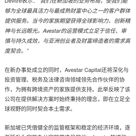
Devitre表示：
“我们在新加坡的业务布局，使我们能
够为全球最具活力与最成熟财富中心之一的客户群体
提供服务。
当今的家族期望获得全球影响力、创新精
神与长远眼光。Avestar的运营模式立足于信任、审
慎与持久成效，与亚洲创业者及财富缔造者的需求高
度契合。”
在新办事处成立的同时，Avestar Capital还将深化与
投资管理、税务及法律咨询领域领先合作伙伴的协
作，为拥有跨境资产的家族提供支持。此举反映了该
公司在提供解决方案时始终秉持的理念，即在立足全
球视野的同时契合本土需求。
新加坡已凭借健全的监管框架和稳定的经济环境，逐