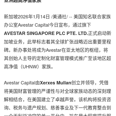
亚洲超高净值家族
新加坡
2026年1月14日
/美通社/ -- 美国知名联合家族
办公室Avestar Capital今日宣布，通过旗下
正式启动新
AVESTAR SINGAPORE PLC PTE. LTD.
加坡业务，此举标志着其全球扩张战略迈出重要里程
碑。新办事处将成为Avestar在亚太地区的枢纽，将
其创始人主导的定制化财富管理模式推广至该地区超
高净值（UHNW）家族。
Avestar Capital由
创立并领导，凭借
Xerxes Mullan
将美国财富管理的严谨性与对全球家族动态的深刻理
解相结合，在美国建立了卓越声誉。该机构将投资咨
询、税务与遗产规划、慈善事业及下一代教育整合到
一个无利益冲突的单一平台中，旨在最大程度提升服