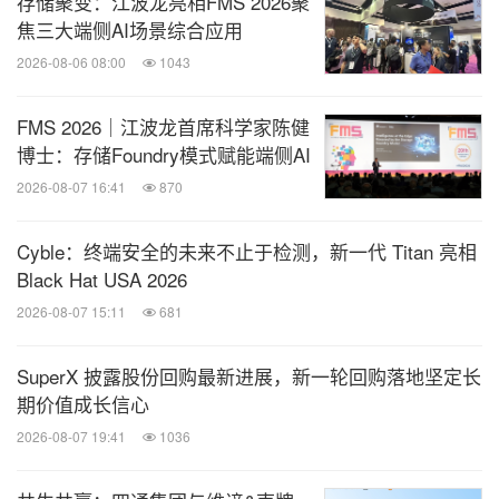
存储聚变：江波龙亮相FMS 2026聚
mbarella.com
，+1 408-400-1466
焦三大端侧AI场景综合应用
投资者联系人：Louis Gerhardy,
lgerhardy@amba
2026-08-06 08:00
1043
rella.com
，(001)(408) 636-2310
销售联系：https://www.ambarella.com/contact-us/
FMS 2026｜江波龙首席科学家陈健
博士：存储Foundry模式赋能端侧AI
2026-08-07 16:41
870
Cyble：终端安全的未来不止于检测，新一代 Titan 亮相
消息来源：Ambarella 安霸
Black Hat USA 2026
相关股票：
2026-08-07 15:11
681
NASDAQ:AMBA
SuperX 披露股份回购最新进展，新一轮回购落地坚定长
全球TMT
期价值成长信心
微信公众号“全球TMT”发布全球互联网、科
2026-08-07 19:41
1036
技、媒体、通讯企业的经营动态、财报信
息、企业并购消息。扫描二维码，立即订