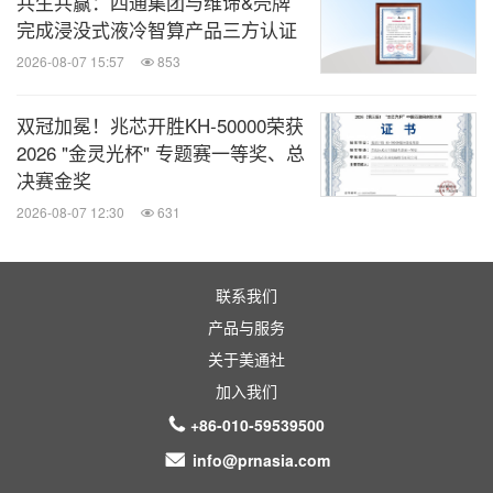
共生共赢：四通集团与维谛&壳牌
阅！
完成浸没式液冷智算产品三方认证
2026-08-07 15:57
853
关键词：
电脑/电子
半导体
人工智能
双冠加冕！兆芯开胜KH‑50000荣获
分享到：
2026 "金灵光杯" 专题赛一等奖、总
决赛金奖
2026-08-07 12:30
631
联系我们
产品与服务
关于美通社
加入我们
+86-010-59539500
info@prnasia.com