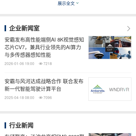
展示全文
安霸（Ambarella）是一家专注于端侧AI与高性能视
觉处理的芯片公司，产品广泛应用于AI边缘计算、工
企业新闻室
业安防、机器人、无人机、智能车队管理系统及高清
安霸发布高性能端侧AI 8K视觉感知
视频会议等领域。公司的高性能、低功耗 AI 处理
芯片CV7，兼具行业领先的AI算力
器，具备超高清图像处理、高效视频压缩及强大的神
与多传感器感知性能
经网络处理能力，可从高分辨率视频中精准提取有效
2026-01-06 19:00
7218
数据，在智能感知、传感器融合等领域提供核心算力
安霸与风河达成战略合作 联合发布
支撑，赋能各类端侧 AI 应用。欢迎访问
www.ambar
新一代智能驾驶计算平台
ella.com
了解更多信息。
2025-04-18 08:00
7096
安霸联系人
行业新闻
媒体联系人：Muneyb Minhazuddin，
muneyb@a