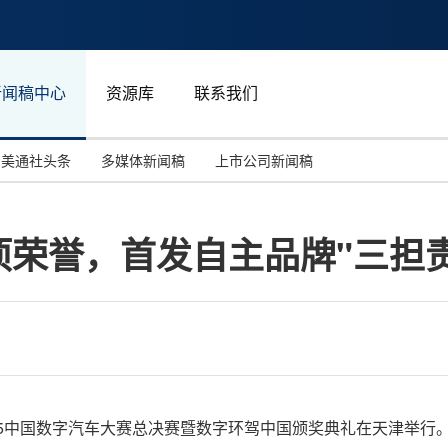
新闻稿中心
资源库
联系我们
美通社头条
多媒体新闻稿
上市公司新闻稿
国际消费电子展(CES)
汽车与交通
中国大陆
项荣誉，首发自主品牌"三担
投资并购
能源化工与环保
马来西亚
世界移动通信大会
教育与人力资源
澳大利亚
人工智能
体育
汉诺威工业博览会
广告营销传媒
8日，2025中国数字汽车大赛总决赛暨数字环驾中国颁奖典礼在天津