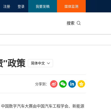
注册
登录
我要发稿
媒体监测
搜索
可持续发展
IT科技与互联网
日本
中国国际
零售业
韩国
责"政策
碳中和
娱乐时尚与艺术
新加坡
企业扩张
环境
泰国
简体中文
新质生产力
健康与医疗制药
财报
农业与制
美国临床肿瘤学会(ASCO)
通信业
企业社会
旅游与酒
分享到：
世界杯
会展
中国国际
房地产建
举行。中国数字汽车大赛由中国汽车工程学会、新能源